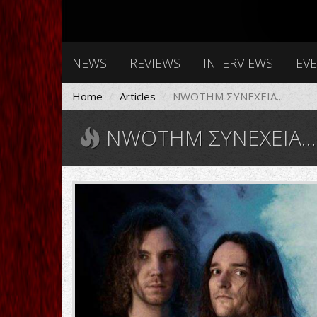
NEWS
REVIEWS
INTERVIEWS
EV
Home
Articles
NWOTHM ΣΥΝΕΧΕΙΑ...
NWOTHM ΣΥΝΕΧΕΙΑ...
3a66590b767f9a63b8d6783ab