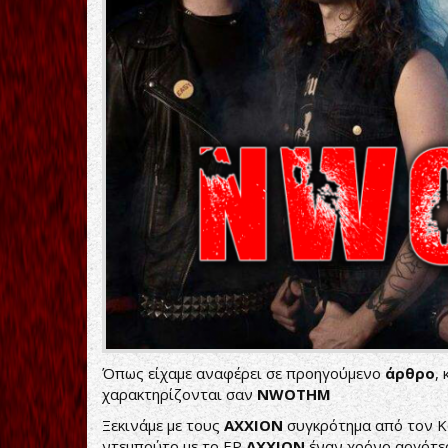
Όπως είχαμε αναφέρει σε προηγούμενο
άρθρο
,
χαρακτηρίζονται σαν
NWOTHM
Ξεκινάμε με τους
AXXION
συγκρότημα από τον Κα
ντεμπούτο με το EP
ΑΧΧΙΟΝ
έναν χρόνο αργότε