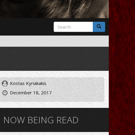
Search
form
Search
Kostas Kyriakakis
December 18, 2017
NOW BEING READ