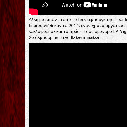
Άλλη μία μπάντα από το Γκεντεμπόργκ της Σουηδ
δημιουργήθηκαν το 2014, έναν χρόνο αργότερα 
κυκλοφόρησε και το πρώτο τους ομόνυμο LP
Nig
2o άλμπουμ με τίτλο
Exterminator