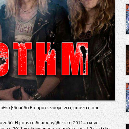
 κάθε εβδομάδα θα προτείνουμε νέες μπάντες που
ναδά. Η μπάντα δημιουργήθηκε το 2011... έκανε
ρα, το 2013 κυκλοφόρησαν το πρώτο τους LP με τίτλο