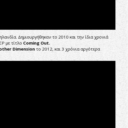
ηλανδία. Δημιουργήθηκαν το 2010 και την ίδια χρονιά
EP με τίτλο
Coming Out.
other Dimension
το 2012, και 3 χρόνια αργότερα