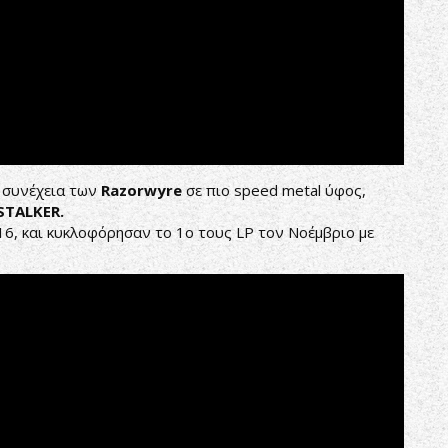
η συνέχεια των
Razorwyre
σε πιο speed metal ύφος,
STALKER.
6, και κυκλοφόρησαν το 1o τους LP τον Νοέμβριο με