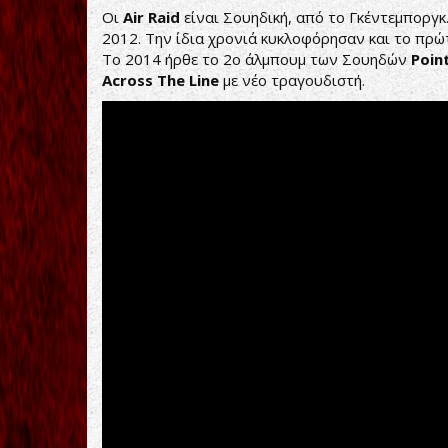
Οι
Air Raid
είναι Σουηδική, από το Γκέντεμποργ
2012. Την ίδια χρονιά κυκλοφόρησαν και το πρ
To 2014 ήρθε το 2o άλμπουμ των Σουηδών
Poin
Across The Line
με νέο τραγουδιστή.