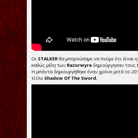
Οι
STALKER
θα μπορούσαμε να πούμε ότι είναι 
καθώς μέλη των
Razorwyre
δημιούργησαν τους
H μπάντα δημιουργήθηκε έναν χρόνο μετά το 201
τίτλο
Shadow Of The Sword.