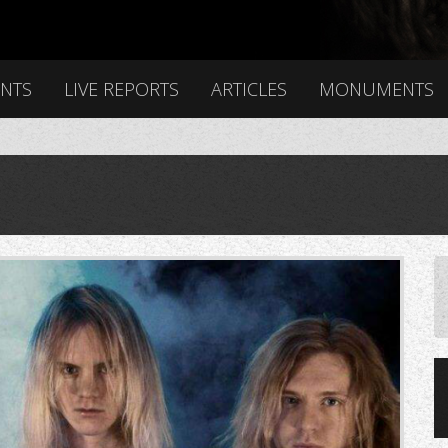
ENTS
LIVE REPORTS
ARTICLES
MONUMENTS
66285579972c84f_hq.png