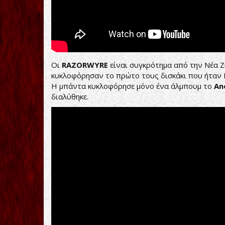
Οι
RAZORWYRE
είναι συγκρότημα από την Νέα Ζ
κυκλοφόρησαν το πρώτο τους δισκάκι που ήταν 
Η μπάντα κυκλοφόρησε μόνο ένα άλμπουμ το
An
διαλύθηκε.