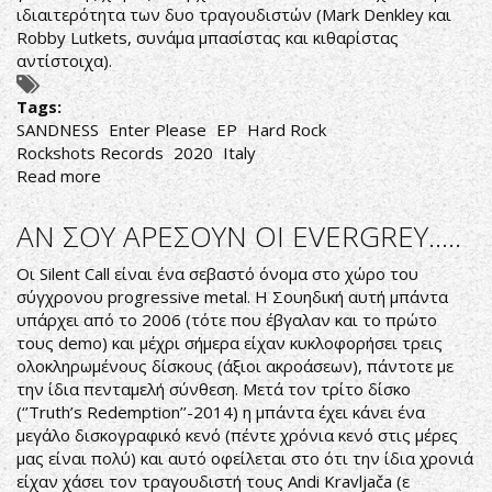
ιδιαιτερότητα των δυο τραγουδιστών (Mark Denkley και
Robby Lutkets, συνάμα μπασίστας και κιθαρίστας
αντίστοιχα).
Tags:
SANDNESS
Enter Please
EP
Hard Rock
Rockshots Records
2020
Italy
Read more
about
SANDNESS
–
ΑΝ ΣΟΥ ΑΡΕΣΟΥΝ ΟΙ EVERGREY.....
Enter
Please
Οι Silent Call είναι ένα σεβαστό όνομα στο χώρο του
σύγχρονου progressive metal. Η Σουηδική αυτή μπάντα
υπάρχει από το 2006 (τότε που έβγαλαν και το πρώτο
τους demo) και μέχρι σήμερα είχαν κυκλοφορήσει τρεις
ολοκληρωμένους δίσκους (άξιοι ακροάσεων), πάντοτε με
την ίδια πενταμελή σύνθεση. Μετά τον τρίτο δίσκο
(‘’Truth’s Redemption’’-2014) η μπάντα έχει κάνει ένα
μεγάλο δισκογραφικό κενό (πέντε χρόνια κενό στις μέρες
μας είναι πολύ) και αυτό οφείλεται στο ότι την ίδια χρονιά
είχαν χάσει τον τραγουδιστή τους Andi Kravljača (ε