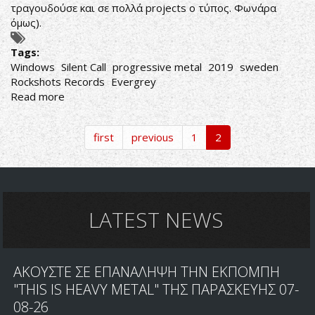
τραγουδούσε και σε πολλά projects ο τύπος. Φωνάρα
όμως).
Tags:
Windows
Silent Call
progressive metal
2019
sweden
Rockshots Records
Evergrey
Read more
about
ΑΝ
ΣΟΥ
first
previous
1
2
ΑΡΕΣΟΥΝ
ΟΙ
EVERGREY.....
LATEST NEWS
ΑΚΟΥΣΤΕ ΣΕ ΕΠΑΝΑΛΗΨΗ ΤΗΝ ΕΚΠΟΜΠΗ
"THIS IS HEAVY METAL" ΤΗΣ ΠΑΡΑΣΚΕΥΗΣ 07-
08-26