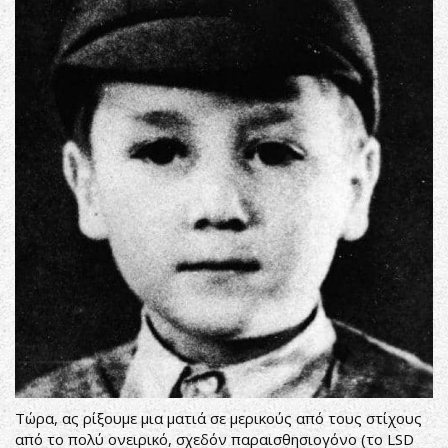
Τώρα, ας ρίξουμε μια ματιά σε μερικούς από τους στίχους
από το πολύ ονειρικό, σχεδόν παραισθησιογόνο (το LSD