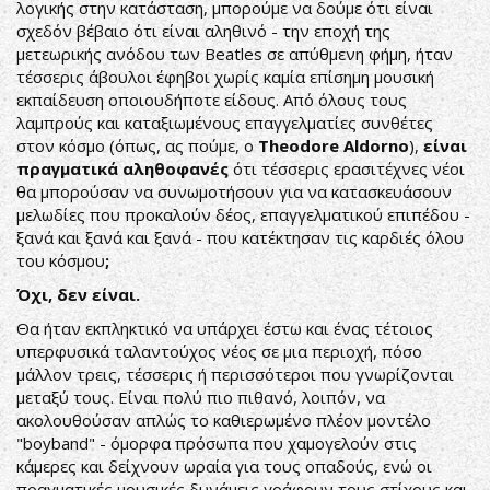
λογικής στην κατάσταση, μπορούμε να δούμε ότι είναι
σχεδόν βέβαιο ότι είναι αληθινό - την εποχή της
μετεωρικής ανόδου των Beatles σε απύθμενη φήμη, ήταν
τέσσερις άβουλοι έφηβοι χωρίς καμία επίσημη μουσική
εκπαίδευση οποιουδήποτε είδους. Από όλους τους
λαμπρούς και καταξιωμένους επαγγελματίες συνθέτες
στον κόσμο (όπως, ας πούμε, ο
Theodore Aldorno
),
είναι
πραγματικά αληθοφανές
ότι τέσσερις ερασιτέχνες νέοι
θα μπορούσαν να συνωμοτήσουν για να κατασκευάσουν
μελωδίες που προκαλούν δέος, επαγγελματικού επιπέδου -
ξανά και ξανά και ξανά - που κατέκτησαν τις καρδιές όλου
του κόσμου
;
Όχι, δεν είναι.
Θα ήταν εκπληκτικό να υπάρχει έστω και ένας τέτοιος
υπερφυσικά ταλαντούχος νέος σε μια περιοχή, πόσο
μάλλον τρεις, τέσσερις ή περισσότεροι που γνωρίζονται
μεταξύ τους. Είναι πολύ πιο πιθανό, λοιπόν, να
ακολουθούσαν απλώς το καθιερωμένο πλέον μοντέλο
"boyband" - όμορφα πρόσωπα που χαμογελούν στις
κάμερες και δείχνουν ωραία για τους οπαδούς, ενώ οι
πραγματικές μουσικές δυνάμεις γράφουν τους στίχους και