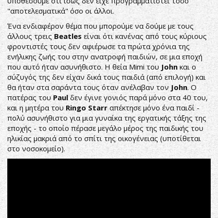
υποθέσουμε ότι ίσως δεν είχε προγραμματιστεί τόσο
"αποτελεσματικά" όσο οι άλλοι.
Ένα ενδιαφέρον θέμα που μπορούμε να δούμε με τους
άλλους τρεις
Beatles
είναι ότι κανένας από τους κύριους
φροντιστές τους δεν αφιέρωσε τα πρώτα χρόνια της
ενήλικης ζωής του στην ανατροφή παιδιών, σε μια εποχή
που αυτό ήταν ασυνήθιστο. Η θεία Mimi του
John
και ο
σύζυγός της δεν είχαν δικά τους παιδιά (από επιλογή) και
θα ήταν στα σαράντα τους όταν ανέλαβαν τον
John
. Ο
πατέρας του
Paul
δεν έγινε γονιός παρά μόνο στα 40 του,
και η μητέρα του
Ringo Starr
απέκτησε μόνο ένα παιδί -
πολύ ασυνήθιστο για μια γυναίκα της εργατικής τάξης της
εποχής - το οποίο πέρασε μεγάλο μέρος της παιδικής του
ηλικίας μακριά από το σπίτι της οικογένειας (υποτίθεται
στο νοσοκομείο).