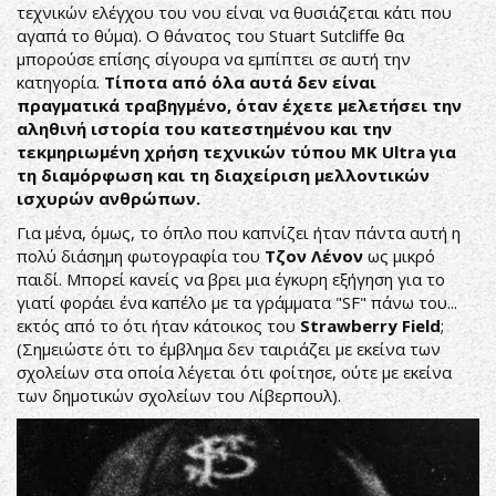
τεχνικών ελέγχου του νου είναι να θυσιάζεται κάτι που
αγαπά το θύμα). Ο θάνατος του Stuart Sutcliffe θα
μπορούσε επίσης σίγουρα να εμπίπτει σε αυτή την
κατηγορία.
Τίποτα από όλα αυτά δεν είναι
πραγματικά τραβηγμένο, όταν έχετε μελετήσει την
αληθινή ιστορία του κατεστημένου και την
τεκμηριωμένη χρήση τεχνικών τύπου MK Ultra για
τη διαμόρφωση και τη διαχείριση μελλοντικών
ισχυρών ανθρώπων.
Για μένα, όμως, το όπλο που καπνίζει ήταν πάντα αυτή η
πολύ διάσημη φωτογραφία του
Τζον Λένον
ως μικρό
παιδί. Μπορεί κανείς να βρει μια έγκυρη εξήγηση για το
γιατί φοράει ένα καπέλο με τα γράμματα "SF" πάνω του...
εκτός από το ότι ήταν κάτοικος του
Strawberry Field
;
(Σημειώστε ότι το έμβλημα δεν ταιριάζει με εκείνα των
σχολείων στα οποία λέγεται ότι φοίτησε, ούτε με εκείνα
των δημοτικών σχολείων του Λίβερπουλ).