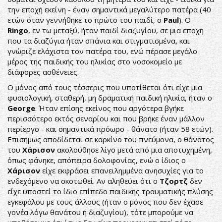
την εποχή εκείνη - έναν σημαντικά μεγαλύτερο πατέρα (40
ετών όταν γεννήθηκε το πρώτο του παιδί, ο
Paul
). Ο
Ringo
, εν τω μεταξύ, ήταν παιδί διαζυγίου, σε μια εποχή
που τα διαζύγια ήταν σπάνια και στιγματισμένα, και
γνώριζε ελάχιστα τον πατέρα του, ενώ πέρασε μεγάλο
μέρος της παιδικής του ηλικίας στο νοσοκομείο με
διάφορες ασθένειες.
Ο μόνος από τους τέσσερις που υποτίθεται ότι είχε μια
φυσιολογική, σταθερή, μη δραματική παιδική ηλικία, ήταν ο
George
. Ήταν επίσης εκείνος που αργότερα βγήκε
περισσότερο εκτός σεναρίου και που βρήκε έναν μάλλον
περίεργο - και σημαντικά πρόωρο - θάνατο (ήταν 58 ετών).
Επισήμως αποδίδεται σε καρκίνο του πνεύμονα, ο θάνατος
του
Χάρισον
ακολούθησε λίγο μετά από μια αποτυχημένη,
όπως φάνηκε, απόπειρα δολοφονίας, ενώ ο ίδιος ο
Χάρισον
είχε εκφράσει επανειλημμένα ανησυχίες για το
ενδεχόμενο να σκοτωθεί. Αν αληθεύει ότι ο
Τζορτζ
δεν
είχε υποστεί το ίδιο επίπεδο παιδικής τραυματικής πλύσης
εγκεφάλου με τους άλλους (ήταν ο μόνος που δεν έχασε
γονέα λόγω θανάτου ή διαζυγίου), τότε μπορούμε να