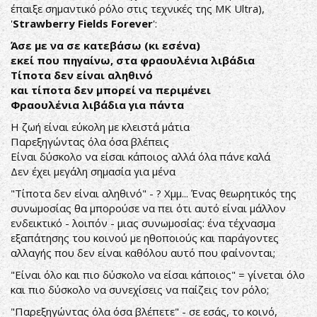
έπαιξε σημαντικό ρόλο στις τεχνικές της MK Ultra),
'
Strawberry Fields Forever
':
Άσε με να σε κατεβάσω (κι εσένα)
εκεί που πηγαίνω, στα φραουλένια λιβάδια
Τίποτα δεν είναι αληθινό
και τίποτα δεν μπορεί να περιμένει
Φραουλένια λιβάδια για πάντα
Η ζωή είναι εύκολη με κλειστά μάτια
Παρεξηγώντας όλα όσα βλέπεις
Είναι δύσκολο να είσαι κάποιος αλλά όλα πάνε καλά
Δεν έχει μεγάλη σημασία για μένα
"Τίποτα δεν είναι αληθινό" - ? Χμμ... Ένας θεωρητικός της
συνωμοσίας θα μπορούσε να πει ότι αυτό είναι μάλλον
ενδεικτικό - λοιπόν - μιας συνωμοσίας: ένα τέχνασμα
εξαπάτησης του κοινού με ηθοποιούς και παράγοντες
αλλαγής που δεν είναι καθόλου αυτό που φαίνονται;
"Είναι όλο και πιο δύσκολο να είσαι κάποιος" = γίνεται όλο
και πιο δύσκολο να συνεχίσεις να παίζεις τον ρόλο;
"Παρεξηγώντας όλα όσα βλέπετε" - σε εσάς, το κοινό,