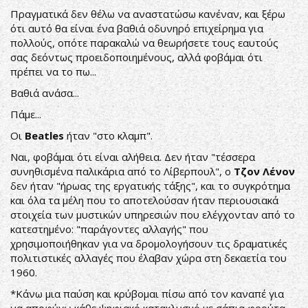
Πραγματικά δεν θέλω να αναστατώσω κανέναν, και ξέρω
ότι αυτό θα είναι ένα βαθιά οδυνηρό επιχείρημα για
πολλούς, οπότε παρακαλώ να θεωρήσετε τους εαυτούς
σας δεόντως προειδοποιημένους, αλλά φοβάμαι ότι
πρέπει να το πω...
Βαθιά ανάσα...
Πάμε...
Οι
Beatles
ήταν "στο κλαμπ".
Ναι, φοβάμαι ότι είναι αλήθεια. Δεν ήταν "τέσσερα
συνηθισμένα παλικάρια από το Λίβερπουλ", ο
Τζον Λένον
δεν ήταν "ήρωας της εργατικής τάξης", και το συγκρότημα
και όλα τα μέλη που το αποτελούσαν ήταν περιουσιακά
στοιχεία των μυστικών υπηρεσιών που ελέγχονταν από το
κατεστημένο: "παράγοντες αλλαγής" που
χρησιμοποιήθηκαν για να δρομολογήσουν τις δραματικές
πολιτιστικές αλλαγές που έλαβαν χώρα στη δεκαετία του
1960.
*Κάνω μια παύση και κρύβομαι πίσω από τον καναπέ για