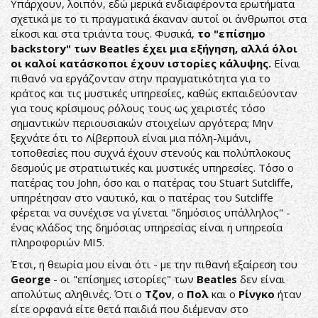
Υπάρχουν, λοιπόν, εδώ μερικά ενδιαφέροντα ερωτήματα
σχετικά με το τι πραγματικά έκαναν αυτοί οι άνθρωποι στα
είκοσι και στα τριάντα τους. Φυσικά,
το "επίσημο
backstory" των Beatles έχει μια εξήγηση, αλλά όλοι
οι καλοί κατάσκοποι έχουν ιστορίες κάλυψης.
Είναι
πιθανό να εργάζονταν στην πραγματικότητα για το
κράτος και τις μυστικές υπηρεσίες, καθώς εκπαιδεύονταν
για τους κρίσιμους ρόλους τους ως χειριστές τόσο
σημαντικών περιουσιακών στοιχείων αργότερα; Μην
ξεχνάτε ότι το Λίβερπουλ είναι μια πόλη-λιμάνι,
τοποθεσίες που συχνά έχουν στενούς και πολύπλοκους
δεσμούς με στρατιωτικές και μυστικές υπηρεσίες. Τόσο ο
πατέρας του John, όσο και ο πατέρας του Stuart Sutcliffe,
υπηρέτησαν στο ναυτικό, και ο πατέρας του Sutcliffe
φέρεται να συνέχισε να γίνεται "δημόσιος υπάλληλος" -
ένας κλάδος της δημόσιας υπηρεσίας είναι η υπηρεσία
πληροφοριών MI5.
Έτσι, η θεωρία μου είναι ότι - με την πιθανή εξαίρεση του
George
- οι "επίσημες ιστορίες" των
Beatles
δεν είναι
απολύτως αληθινές. Ότι ο
Τζον
, ο
Πολ
και ο
Ρίνγκο
ήταν
είτε ορφανά είτε θετά παιδιά που διέμεναν στο