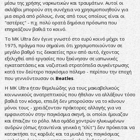
μέσω της χρήσης ναρκωτικών και τραυμάτων. Αυτοί οι
σκλάβοι μπορούν στη συνέχεια να χρησιμοποιηθούν για
μια σειρά από ρόλους, ένας από τους οποίους είναι οι
"αστέρες" - π.χ. πολύ ορατά δημόσια πρόσωπα που
επηρεάζουν βαθιά το κοινό.
Το MK Ultra δεν έγινε γνωστό στο ευρύ κοινό μέχρι το
1975, πράγμα που σημαίνει ότι χρησιμοποιούνταν σε
μεγάλο βαθμό τις δεκαετίες πριν από αυτό, έχοντας
εξελιχθεί από εργασίες που ξεκίνησαν σε ιαπωνικές
εγκαταστάσεις και ναζιστικά στρατόπεδα συγκέντρωσης
κατά τον δεύτερο παγκόσμιο πόλεμο - περίπου την εποχή
που γεννιόντουσαν οι
Beatles
.
Η MK Ultra ήταν θεμελιώδης για τους μακιαβελικούς
κοινωνικούς ανατρεπτικούς που ήθελαν να αλλάξουν τόσο
βαθιά τον κόσμο, επειδή δεν μπορούσαν να το κάνουν
μόνοι τους - χρειάζονταν πράκτορες αλλαγής για να
εμφανιστούν στην παγκόσμια σκηνή, οι οποίοι έμοιαζαν
και έπαιζαν το ρόλο. Μια ομάδα χοντρών ηλικιωμένων
ανδρών (όπως ήταν/είναι γενικά η "ελίτ") δεν πρόκειται να
κατακτήσει τις καρδιές και τα μυαλά της παγκόσμιας