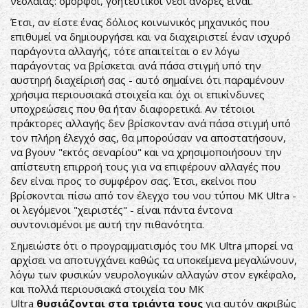
νεολαίας: όμορφοι, γοητευτικοί νέοι άνδρες είναι.
Έτσι, αν είστε ένας δόλιος κοινωνικός μηχανικός που
επιθυμεί να δημιουργήσει και να διαχειριστεί έναν ισχυρό
παράγοντα αλλαγής, τότε απαιτείται ο εν λόγω
παράγοντας να βρίσκεται ανά πάσα στιγμή υπό την
αυστηρή διαχείρισή σας - αυτό σημαίνει ότι παραμένουν
χρήσιμα περιουσιακά στοιχεία και όχι οι επικίνδυνες
υποχρεώσεις που θα ήταν διαφορετικά. Αν τέτοιοι
πράκτορες αλλαγής δεν βρίσκονταν ανά πάσα στιγμή υπό
τον πλήρη έλεγχό σας, θα μπορούσαν να αποστατήσουν,
να βγουν "εκτός σεναρίου" και να χρησιμοποιήσουν την
απίστευτη επιρροή τους για να επιφέρουν αλλαγές που
δεν είναι προς το συμφέρον σας. Έτσι, εκείνοι που
βρίσκονται πίσω από τον έλεγχο του νου τύπου MK Ultra -
οι λεγόμενοι "χειριστές" - είναι πάντα έντονα
συντονισμένοι με αυτή την πιθανότητα.
Σημειώστε ότι ο προγραμματισμός του MK Ultra μπορεί να
αρχίσει να αποτυγχάνει καθώς τα υποκείμενα μεγαλώνουν,
λόγω των φυσικών νευρολογικών αλλαγών στον εγκέφαλο,
και πολλά περιουσιακά στοιχεία του MK
Ultra
θυσιάζονται στα τριάντα τους
για αυτόν ακριβώς