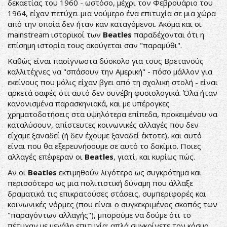
δεκαετίας του 1960 - ωστόσο, μέχρι τον Φεβρουάριο του
1964, είχαν πετύχει μια νούμερο ένα επιτυχία σε μια χώρα
από την οποία δεν ήταν καν καταγόμενοι. Ακόμα και οι
mainstream ιστορικοί των
Beatles
παραδέχονται ότι η
επίσημη ιστορία τους ακούγεται σαν "παραμύθι".
Καθώς είναι πασίγνωστα δύσκολο για τους Βρετανούς
καλλιτέχνες να "σπάσουν την Αμερική" - πόσο μάλλον για
εκείνους που μόλις είχαν βγει από τη σχολική στολή - είναι
αρκετά σαφές ότι αυτό δεν συνέβη φυσιολογικά. Όλα ήταν
κανονισμένα παρασκηνιακά, και με υπέρογκες
χρηματοδοτήσεις στα υψηλότερα επίπεδα, προκειμένου να
καταλύσουν, απίστευτες κοινωνικές αλλαγές που δεν
είχαμε ξαναδεί (ή δεν έχουμε ξαναδεί έκτοτε), και αυτό
είναι που θα εξερευνήσουμε σε αυτό το δοκίμιο. Ποιες
αλλαγές επέφεραν οι
Beatles
, γιατί, και κυρίως πώς.
Αν οι
Beatles
εκτιμηθούν λιγότερο ως συγκρότημα και
περισσότερο ως μια πολιτιστική δύναμη που άλλαξε
δραματικά τις επικρατούσες στάσεις, συμπεριφορές και
κοινωνικές νόρμες (που είναι ο συγκεκριμένος σκοπός των
"παραγόντων αλλαγής"), μπορούμε να δούμε ότι το
πέτυχαν με μεγάλη επιτυχία: απλά συγκρίνετε τον κόσμο