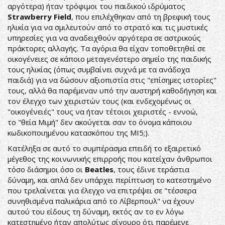
αργότερα) ήταν τρόφιμοι του παιδικού ιδρύματος
Strawberry Field
, που επιλέχθηκαν από τη βρεφική τους
ηλικία για να σμιλευτούν από το στρατό και τις μυστικές
υπηρεσίες για να αναδειχθούν αργότερα σε αστρικούς
πράκτορες αλλαγής. Τα αγόρια θα είχαν τοποθετηθεί σε
οικογένειες σε κάποιο μεταγενέστερο σημείο της παιδικής
τους ηλικίας (όπως συμβαίνει συχνά με τα ανάδοχα
παιδιά) για να δώσουν αξιοπιστία στις "επίσημες ιστορίες"
τους, αλλά θα παρέμεναν υπό την αυστηρή καθοδήγηση και
τον έλεγχο των χειριστών τους (και ενδεχομένως οι
"οικογένειές" τους να ήταν τέτοιοι χειριστές - εννοώ,
το "θεία Μιμή" δεν ακούγεται σαν το όνομα κάποιου
κωδικοποιημένου κατασκόπου της MI5;).
Κατέληξα σε αυτό το συμπέρασμα επειδή το εξαιρετικό
μέγεθος της κοινωνικής επιρροής που κατείχαν άνθρωποι
τόσο διάσημοι όσο οι
Beatles
, τους έδινε τεράστια
δύναμη, και απλά δεν υπάρχει περίπτωση το κατεστημένο
που τρελαίνεται για έλεγχο να επιτρέψει σε "τέσσερα
συνηθισμένα παλικάρια από το Λίβερπουλ" να έχουν
αυτού του είδους τη δύναμη, εκτός αν το εν λόγω
κατεστημένο ήταν απολύτως σίγουρο ότι παρέμενε