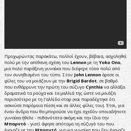
Προχωρώντας παρακάτω, πολλοί έχουν, βέβαια, ασχοληθεί
πολύ με την απίθανη σχέση του
Lennon
με τη
Yoko Ono
,
μια πολύ παράξενη γυναίκα που διέφερε τόσο πολύ από
τον συνηθισμένο του τύπο. Στον
John Lennon
άρεσε οι
φίλες του να μοιάζουν με την
Brigid Bardot
, σε βαθμό
που ενθάρρυνε την πρώτη του σύζυγο
Cynthia
να αλλάξει
δραματικά τα ρούχα και τα μαλλιά της ώστε να μοιάζει
περισσότερο με τη Γαλλίδα σταρ (και παραδέχτηκε ότι
ασκούσε παρόμοια πίεση και σε άλλες φίλες του). Έτσι, για
έναν άνδρα που θα μπορούσε να έχει σχεδόν οποιαδήποτε
γυναίκα ήθελε - πιθανότατα ακόμη και την ίδια την
Μπαρντό
- γιατί άφησε απότομα τη σύζυγό του που
έμοιαζε με την
Μπαρντό
, για μια γυναίκα που δεν έμοιαζε