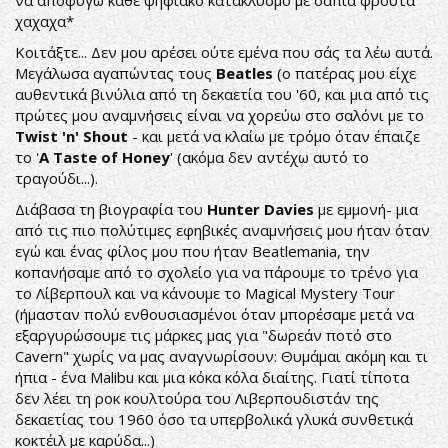
να αποφύγω κάθε ψηφιακό κατακλυσμό με σάπια φρούτα
χαχαχα*
Κοιτάξτε... Δεν μου αρέσει ούτε εμένα που σάς τα λέω αυτά.
Μεγάλωσα αγαπώντας τους
Beatles
(ο πατέρας μου είχε
αυθεντικά βινύλια από τη δεκαετία του '60, και μια από τις
πρώτες μου αναμνήσεις είναι να χορεύω στο σαλόνι με το
Twist 'n' Shout
- και μετά να κλαίω με τρόμο όταν έπαιζε
το '
A Taste of Honey
' (ακόμα δεν αντέχω αυτό το
τραγούδι...).
Διάβασα τη βιογραφία του
Hunter Davies
με εμμονή- μια
από τις πιο πολύτιμες εφηβικές αναμνήσεις μου ήταν όταν
εγώ και ένας φίλος μου που ήταν Beatlemania, την
κοπανήσαμε από το σχολείο για να πάρουμε το τρένο για
το Λίβερπουλ και να κάνουμε το Magical Mystery Tour
(ήμασταν πολύ ενθουσιασμένοι όταν μπορέσαμε μετά να
εξαργυρώσουμε τις μάρκες μας για "δωρεάν ποτό στο
Cavern" χωρίς να μας αναγνωρίσουν: Θυμάμαι ακόμη και τι
ήπια - ένα Malibu και μια κόκα κόλα διαίτης. Γιατί τίποτα
δεν λέει τη ροκ κουλτούρα του Λιβερπουδιστάν της
δεκαετίας του 1960 όσο τα υπερβολικά γλυκά συνθετικά
κοκτέιλ με καρύδα...)