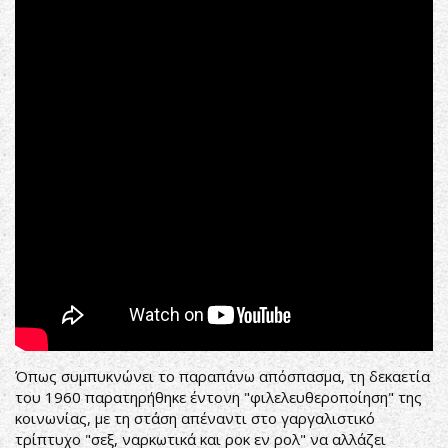
Όπως συμπυκνώνει το παραπάνω απόσπασμα, τη δεκαετία
του 1960 παρατηρήθηκε έντονη "φιλελευθεροποίηση" της
κοινωνίας, με τη στάση απέναντι στο γαργαλιστικό
τρίπτυχο "σεξ, ναρκωτικά και ροκ εν ρολ" να αλλάζει