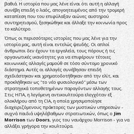
βαθιά. Η ιστορία που μας λένε είναι ότι αυτή η αλλαγή
συνέβη επειδή ο λαός, απογοητευμένος από την τρομερή
καταπίεση που του επιφύλαξαν αιώνες αυστηρού
συντηρητισμού, ξεσηκώθηκε και άλλαξε την κοινωνία προς
το καλύτερο.
Όπως οι περισσότερες ιστορίες που μας λένε για την
ιστορία μας, αυτή είναι εντελώς ψευδής. Οι απλοί
άνθρωποι δεν έχουν τα εργαλεία, τους πόρους ή τις
οργανωτικές ικανότητες για να επιφέρουν τέτοιες
κοινωνικές αλλαγές μαμούθ σε τόσο σύντομο χρονικό
διάστημα. Αυτές οι αλλαγές συνέβησαν επειδή
σχεδιάστηκαν και χρηματοδοτήθηκαν από την ελίτ, και
προκλήθηκαν ως "το νέο φυσιολογικό" μέσω των
στρατηγικά τοποθετημένων παραγόντων αλλαγής τους.
Στις ΗΠΑ, η λεγόμενη αντικουλτούρα ελεγχόταν εξ
ολοκλήρου από τη CIA, η οποία χρησιμοποίησε
διαχειριζόμενους πράκτορες των μυστικών υπηρεσιών -
συχνά παιδιά υψηλόβαθμων στρατιωτικών, όπως ο
Jim
Morrison
των
Doors
, γιος του ναυάρχου Morrison - για να
αλλάξει γρήγορα την κουλτούρα.