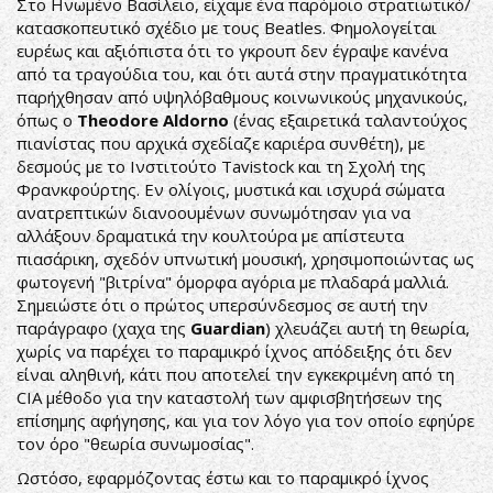
Στο Ηνωμένο Βασίλειο, είχαμε ένα παρόμοιο στρατιωτικό/
κατασκοπευτικό σχέδιο με τους Beatles. Φημολογείται
ευρέως και αξιόπιστα ότι το γκρουπ δεν έγραψε κανένα
από τα τραγούδια του, και ότι αυτά στην πραγματικότητα
παρήχθησαν από υψηλόβαθμους κοινωνικούς μηχανικούς,
όπως ο
Theodore Aldorno
(ένας εξαιρετικά ταλαντούχος
πιανίστας που αρχικά σχεδίαζε καριέρα συνθέτη), με
δεσμούς με το Ινστιτούτο Tavistock και τη Σχολή της
Φρανκφούρτης. Εν ολίγοις, μυστικά και ισχυρά σώματα
ανατρεπτικών διανοουμένων συνωμότησαν για να
αλλάξουν δραματικά την κουλτούρα με απίστευτα
πιασάρικη, σχεδόν υπνωτική μουσική, χρησιμοποιώντας ως
φωτογενή "βιτρίνα" όμορφα αγόρια με πλαδαρά μαλλιά.
Σημειώστε ότι ο πρώτος υπερσύνδεσμος σε αυτή την
παράγραφο (χαχα της
Guardian
) χλευάζει αυτή τη θεωρία,
χωρίς να παρέχει το παραμικρό ίχνος απόδειξης ότι δεν
είναι αληθινή, κάτι που αποτελεί την εγκεκριμένη από τη
CIA μέθοδο για την καταστολή των αμφισβητήσεων της
επίσημης αφήγησης, και για τον λόγο για τον οποίο εφηύρε
τον όρο "θεωρία συνωμοσίας".
Ωστόσο, εφαρμόζοντας έστω και το παραμικρό ίχνος