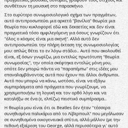
συνθέτουν τη μουσική στο παρασκήνιο.
Στο ευρύτερο συνωμοσιολογικό σχήμα των πραγμάτων,
αυτό αντιπροσωπεύει μια αρκετά "βανίλια" θεωρία: μια
θεωρία που κυκλοφορεί εδώ και δεκαετίες και δεν είναι
πραγματικά τόσο αμφιλεγόμενη για όσους γνωρίζουν ότι
"όλος ο κόσμος είναι μια σκηνή". Αλλά αυτό δεν
αντιπροσωπεύει την πλήρη έκταση της συνωμοσιολογίας
μου: απλώς θέτει το εν λόγω στάδιο... Αυτό που ακολουθεί
είναι, εξ όσων γνωρίζω, μια εντελώς πρωτότυπη "θεωρία
συνωμοσίας", την οποία σκέφτηκα εντελώς μόνη μου,
οπότε δεν μπορώ πάντα να "παραπέμπω" στις ιδέες μου
επαναλαμβάνοντας αυτά που έχουν πει άλλοι άνθρωποι.
Αυτό που μπορώ να κάνω, ωστόσο, είναι να εξάγω
συμπεράσματα από πράγματα που γνωρίζουμε, να
χρησιμοποιήσω τη λογική και τον ορθό λόγο και να
καταλήξω σε ένα (ε, ελπίζω) πειστικό συμπέρασμα...
Η θεωρία μου είναι ότι οι Beatles δεν ήταν "τέσσερα
συνηθισμένα παλικάρια από το Λίβερπουλ" που μεγάλωσαν
σε συνηθισμένα οικογενειακά σπίτια, αλλά μάλλον (με την
πιθανή εξαίρεση του George, αλλά περισσότερα γι' αυτό