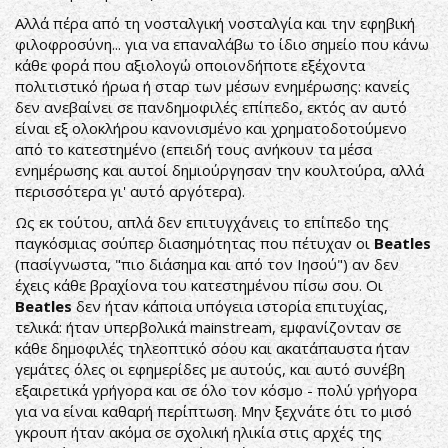
Αλλά πέρα από τη νοσταλγική νοσταλγία και την εφηβική
φιλοφροσύνη... για να επαναλάβω το ίδιο σημείο που κάνω
κάθε φορά που αξιολογώ οποιονδήποτε εξέχοντα
πολιτιστικό ήρωα ή σταρ των μέσων ενημέρωσης: κανείς
δεν ανεβαίνει σε πανδημοφιλές επίπεδο, εκτός αν αυτό
είναι εξ ολοκλήρου κανονισμένο και χρηματοδοτούμενο
από το κατεστημένο (επειδή τους ανήκουν τα μέσα
ενημέρωσης και αυτοί δημιούργησαν την κουλτούρα, αλλά
περισσότερα γι' αυτό αργότερα).
Ως εκ τούτου, απλά δεν επιτυγχάνεις το επίπεδο της
παγκόσμιας σούπερ διασημότητας που πέτυχαν οι
Beatles
(πασίγνωστα, "πιο διάσημα και από τον Ιησού") αν δεν
έχεις κάθε βραχίονα του κατεστημένου πίσω σου. Οι
Beatles
δεν ήταν κάποια υπόγεια ιστορία επιτυχίας,
τελικά: ήταν υπερβολικά mainstream, εμφανίζονταν σε
κάθε δημοφιλές τηλεοπτικό σόου και ακατάπαυστα ήταν
γεμάτες όλες οι εφημερίδες με αυτούς, και αυτό συνέβη
εξαιρετικά γρήγορα και σε όλο τον κόσμο - πολύ γρήγορα
για να είναι καθαρή περίπτωση. Μην ξεχνάτε ότι το μισό
γκρουπ ήταν ακόμα σε σχολική ηλικία στις αρχές της