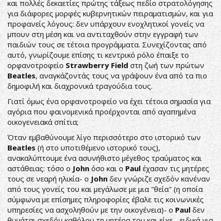
και πολλές δεκαετίες πρώτης τάξεως πεδίο στρατολόγησης
για διάφορες μορφές κυβερνητικών πειραματισμών, και για
προφανείς λόγους: δεν υπάρχουν ενοχλητικοί γονείς να
μπουν στη μέση και να αντιταχθούν στην εγγραφή των
παιδιών τους σε τέτοια προγράμματα. Συνεχίζοντας από
αυτό, γνωρίζουμε επίσης τι κεντρικό ρόλο έπαιξε το
ορφανοτροφείο
Strawberry Field
στη ζωή των πρώτων
Beatles
, αναγκάζοντάς τους να γράψουν ένα από τα πιο
δημοφιλή και διαχρονικά τραγούδια τους.
Γιατί όμως ένα ορφανοτροφείο να έχει τέτοια σημασία για
αγόρια που φαινομενικά προέρχονται από αγαπημένα
οικογενειακά σπίτια;
Όταν εμβαθύνουμε λίγο περισσότερο στο ιστορικό των
Beatles
(ή στο υποτιθέμενο ιστορικό τους),
ανακαλύπτουμε ένα ασυνήθιστο μέγεθος τραύματος και
αστάθειας: τόσο ο
John
όσο και ο
Paul
έχασαν τις μητέρες
τους σε νεαρή ηλικία- ο
John
δεν γνώριζε σχεδόν κανέναν
από τους γονείς του και μεγάλωσε με μια "θεία" (η οποία
σύμφωνα με επίσημες πληροφορίες έβαλε τις κοινωνικές
υπηρεσίες να ασχοληθούν με την οικογένεια)- ο
Paul
δεν
θυμάται σχεδόν καθόλου τη μητέρα του και είχε - ειδικά για