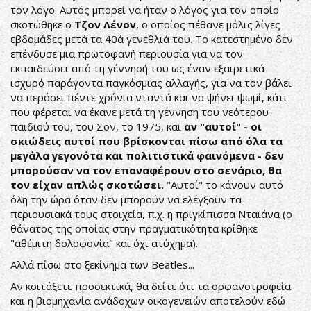
τον λόγο. Αυτός μπορεί να ήταν ο λόγος για τον οποίο
σκοτώθηκε ο
Τζον Λένον
, ο οποίος πέθανε μόλις λίγες
εβδομάδες μετά τα 40ά γενέθλιά του. Το κατεστημένο δεν
επένδυσε μια πρωτοφανή περιουσία για να τον
εκπαιδεύσει από τη γέννησή του ως έναν εξαιρετικά
ισχυρό παράγοντα παγκόσμιας αλλαγής, για να τον βάλει
να περάσει πέντε χρόνια νταντά και να ψήνει ψωμί, κάτι
που φέρεται να έκανε μετά τη γέννηση του νεότερου
παιδιού του, του Σον, το 1975, και
αν "αυτοί" - οι
σκιώδεις αυτοί που βρίσκονται πίσω από όλα τα
μεγάλα γεγονότα και πολιτιστικά φαινόμενα - δεν
μπορούσαν να τον επαναφέρουν στο σενάριο, θα
τον είχαν απλώς σκοτώσει.
"Αυτοί" το κάνουν αυτό
όλη την ώρα όταν δεν μπορούν να ελέγξουν τα
περιουσιακά τους στοιχεία, π.χ. η πριγκίπισσα Νταϊάνα (ο
θάνατος της οποίας στην πραγματικότητα κρίθηκε
"αθέμιτη δολοφονία" και όχι ατύχημα).
Αλλά πίσω στο ξεκίνημα των Beatles...
Αν κοιτάξετε προσεκτικά, θα δείτε ότι τα ορφανοτροφεία
και η βιομηχανία ανάδοχων οικογενειών αποτελούν εδώ