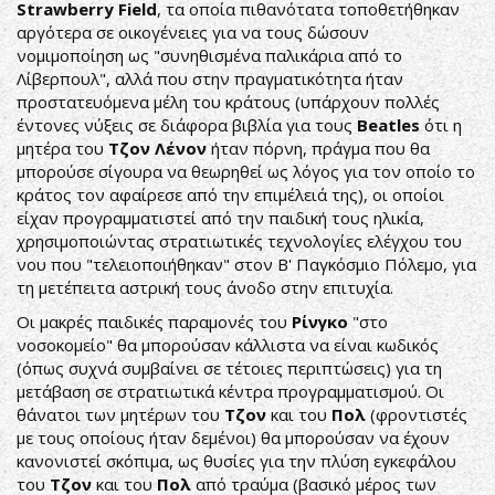
Strawberry Field
, τα οποία πιθανότατα τοποθετήθηκαν
αργότερα σε οικογένειες για να τους δώσουν
νομιμοποίηση ως "συνηθισμένα παλικάρια από το
Λίβερπουλ", αλλά που στην πραγματικότητα ήταν
προστατευόμενα μέλη του κράτους (υπάρχουν πολλές
έντονες νύξεις σε διάφορα βιβλία για τους
Beatles
ότι η
μητέρα του
Τζον Λένον
ήταν πόρνη, πράγμα που θα
μπορούσε σίγουρα να θεωρηθεί ως λόγος για τον οποίο το
κράτος τον αφαίρεσε από την επιμέλειά της), οι οποίοι
είχαν προγραμματιστεί από την παιδική τους ηλικία,
χρησιμοποιώντας στρατιωτικές τεχνολογίες ελέγχου του
νου που "τελειοποιήθηκαν" στον Β' Παγκόσμιο Πόλεμο, για
τη μετέπειτα αστρική τους άνοδο στην επιτυχία.
Οι μακρές παιδικές παραμονές του
Ρίνγκο
"στο
νοσοκομείο" θα μπορούσαν κάλλιστα να είναι κωδικός
(όπως συχνά συμβαίνει σε τέτοιες περιπτώσεις) για τη
μετάβαση σε στρατιωτικά κέντρα προγραμματισμού. Οι
θάνατοι των μητέρων του
Τζον
και του
Πολ
(φροντιστές
με τους οποίους ήταν δεμένοι) θα μπορούσαν να έχουν
κανονιστεί σκόπιμα, ως θυσίες για την πλύση εγκεφάλου
του
Τζον
και του
Πολ
από τραύμα (βασικό μέρος των