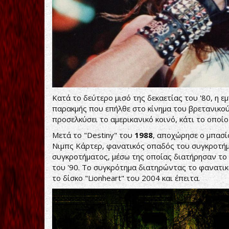
Κατά το δεύτερο μισό της δεκαετίας του '80, η 
παρακμής που επήλθε στο κίνημα του βρετανικού
προσελκύσει το αμερικανικό κοινό, κάτι το οποί
Μετά το "Destiny" του
1988
, αποχώρησε ο μπασί
Νιμπς Κάρτερ, φανατικός οπαδός του συγκροτήμ
συγκροτήματος, μέσω της οποίας διατήρησαν το φ
του '90. Το συγκρότημα διατηρώντας το φανατικ
το δίσκο "Lionheart" του 2004 και έπειτα.