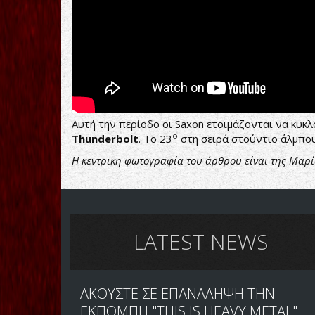
Αυτή την περίοδο οι Saxon ετοιμάζονται να κυκ
ο
Thunderbolt
. To 23
στη σειρά στούντιο άλμπο
Η κεντρικη φωτογραφία του άρθρου είναι της Μα
LATEST NEWS
ΑΚΟΥΣΤΕ ΣΕ ΕΠΑΝΑΛΗΨΗ ΤΗΝ
ΕΚΠΟΜΠΗ "THIS IS HEAVY METAL"