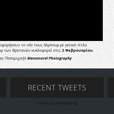
λοφορήσουν το νέο τους άλμπουμ με γενικό τίτλο
υμ των Βρετανών κυκλοφορεί στις
2 Φεβρουαρίου.
ρίας Παπαμιχαήλ
Menamarel Photography
RECENT TWEETS
Tweets by metalzonegr