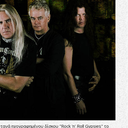
τανά ηχογραφημένου δίσκου "Rock 'n' Roll Gypsies" το