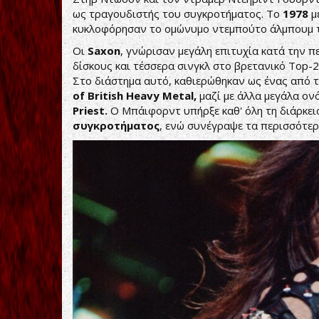
ως τραγουδιστής του συγκροτήματος. Το
1978
μ
κυκλοφόρησαν το ομώνυμο ντεμπούτο άλμπουμ 
Οι
Saxon
, γνώρισαν μεγάλη επιτυχία κατά την π
δίσκους και τέσσερα σινγκλ στο βρετανικό Top-2
Στο διάστημα αυτό, καθιερώθηκαν ως ένας από
of British Heavy Metal,
μαζί με άλλα μεγάλα ο
Priest.
Ο Μπάιφορντ υπήρξε καθ' όλη τη διάρκεια
συγκροτήματος
, ενώ συνέγραψε τα περισσότερ