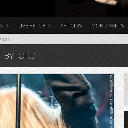
ENTS
LIVE REPORTS
ARTICLES
MONUMENTS
RD !
 BYFORD !
5_1757681491_n.png