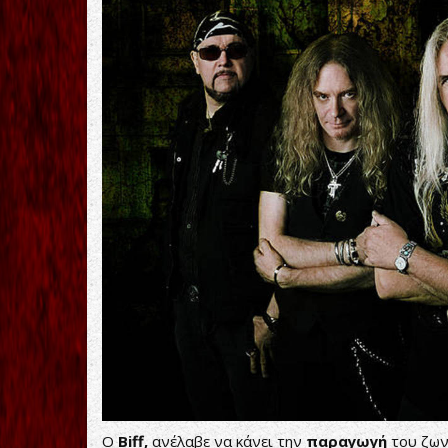
Ο
Biff,
ανέλαβε να κάνει την
παραγωγή
του ζων