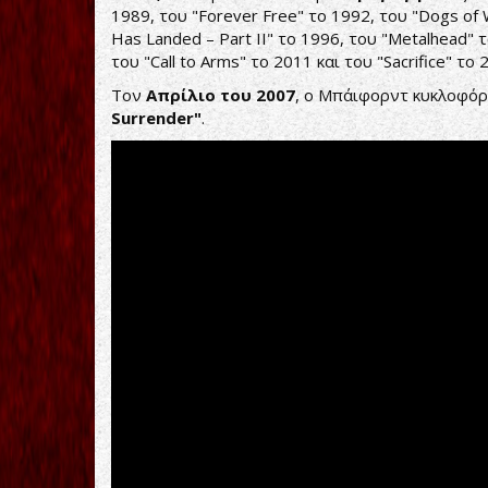
1989, του "Forever Free" το 1992, του "Dogs o
Has Landed – Part II" το 1996, του "Metalhead" 
του "Call to Arms" το 2011 και του "Sacrifice" το 
Τον
Απρίλιο του 2007
, ο Μπάιφορντ κυκλοφόρ
Surrender"
.