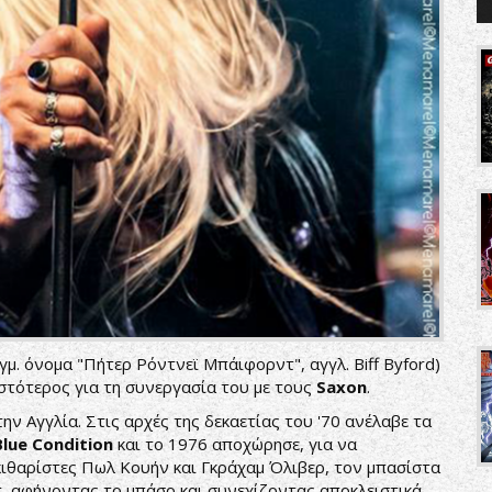
μ. όνομα "Πήτερ Ρόντνεϊ Μπάιφορντ", αγγλ. Biff Byford)
στότερος για τη συνεργασία του με τους
Saxon
.
ην Αγγλία. Στις αρχές της δεκαετίας του '70 ανέλαβε τα
Blue Condition
και το 1976 αποχώρησε, για να
κιθαρίστες Πωλ Κουήν και Γκράχαμ Όλιβερ, τον μπασίστα
, αφήνοντας το μπάσο και συνεχίζοντας αποκλειστικά