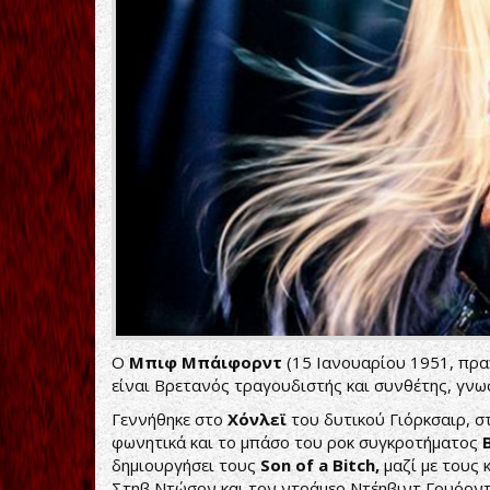
Ο
Μπιφ Μπάιφορντ
(15 Ιανουαρίου 1951, πραγ
είναι Βρετανός τραγουδιστής και συνθέτης, γνω
Γεννήθηκε στο
Χόνλεϊ
του δυτικού Γιόρκσαιρ, στ
φωνητικά και το μπάσο του ροκ συγκροτήματος
δημιουργήσει τους
Son of a Bitch,
μαζί με τους 
Στηβ Ντώσον και τον ντράμερ Ντέηβιντ Γουόρντ