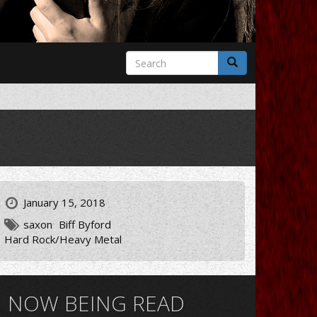
Search
form
Search
January 15, 2018
saxon
Biff Byford
Hard Rock/Heavy Metal
NOW BEING READ