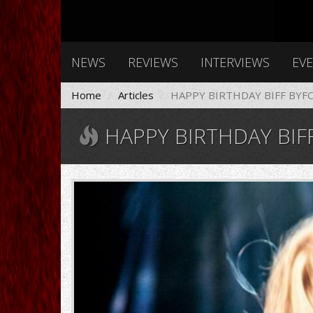
NEWS
REVIEWS
INTERVIEWS
EV
Home
Articles
HAPPY BIRTHDAY BIFF BYFO
HAPPY BIRTHDAY BIFF
26913962_157259474282293