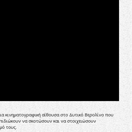
ια κινηματογραφική αίθουσα στο Δυτικό Βερολίνο που
επιδιώκουν να σκοτώσουν και να στοιχειώσουν
μό τους.