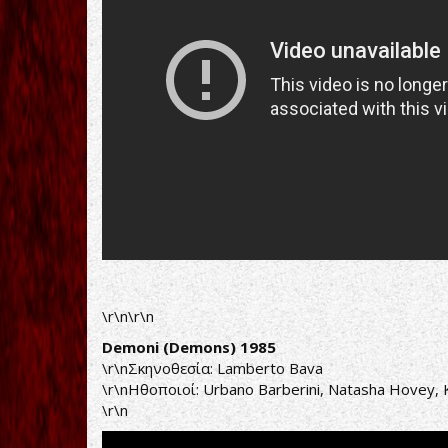
\r\n\r\n
Demoni (Demons) 1985
\r\nΣκηνοθεσία: Lamberto Bava
\r\nΗθοποιοί: Urbano Barberini, Natasha Hovey, K
\r\n