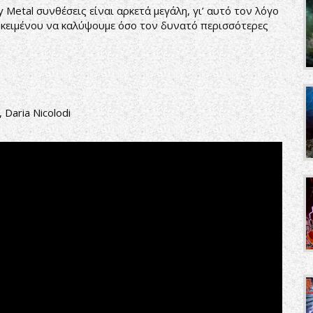
 Metal συνθέσεις είναι αρκετά μεγάλη, γι’ αυτό τον λόγο
οκειμένου να καλύψουμε όσο τον δυνατό περισσότερες
 Daria Nicolodi