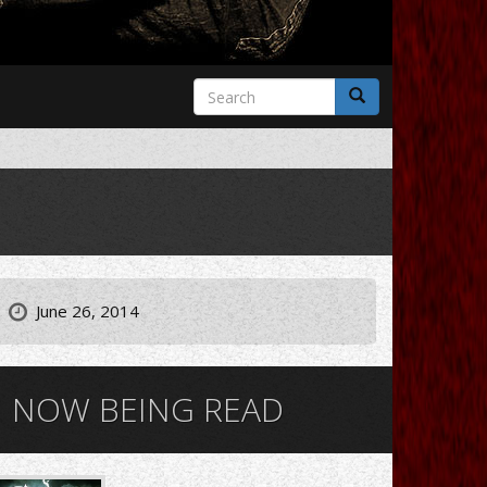
Search
form
Search
June 26, 2014
NOW BEING READ