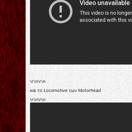
\r\n\r\n
και το Locomotive των Motorhead
\r\n\r\n