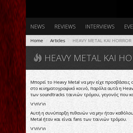
NEWS
REVIEWS
INTERVIEWS
EV
Home
Articles
HEAVY METAL ΚΑΙ HORROR 
HEAVY METAL ΚΑΙ HO
Μπορεί το Heavy Metal να μην είχε προσβάσεις σ
στο κινηματογραφικό κοινό, παρόλα αυτά η Heav
των soundtracks ταινιών τρόμου, γεγονός που κ
\r\n\r\n
Αυτή η συνύπαρξη πιθανών να μην ήταν καθόλο
Metal ήταν και είναι fans των ταινιών τρόμου.
\r\n\r\n