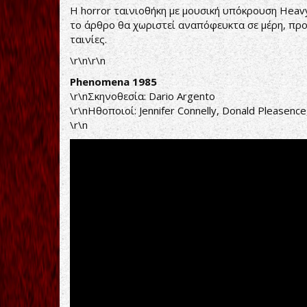
Η horror ταινιοθήκη με μουσική υπόκρουση Heavy
το άρθρο θα χωριστεί αναπόφευκτα σε μέρη, πρ
ταινίες.
\r\n\r\n
Phenomena 1985
\r\nΣκηνοθεσία: Dario Argento
\r\nΗθοποιοί: Jennifer Connelly, Donald Pleasence,
\r\n