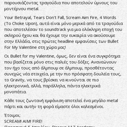
παρουσιάζοντας τραγούδια που αποτελούν ύμνους του
μοντέρνου metal.
Your Betrayal, Tears Don't Fall, Scream Aim Fire, 4 Words
(To Choke Upon), αυτά είναι μόνο μερικά από τα τραγούδια
που αποτελέσαν το soundtrack για μια ολόκληρη εποχή του
σκληρού ήχου και θα έχουμε την ευκαιρία να ακούσουμε
στην Ελλάδα, στις πρώτες headline εμφανίσεις των Bullet
For My Valentine στη χώρα μας!
Οι Bullet for my Valentine, όμως, δεν είναι ένα συγκρότημα
που βασίζεται μόνο στις παλιές του δόξες. Ανανεώνουν
τον ήχο τους από άλμπουμ σε άλμπουμ, προσθέτοντας
συνεχώς νέα στοιχεία, με την πιο πρόσφατη δουλεία τους,
το Gravity, να τους βρίσκει να κινούνται σε πιο
ηλεκτρονικά, αλλά, παράλληλα, πάντα ηλεκτρικά
μονοπάτια.
Κάθε τους ζωντανή εμφάνιση αποτελεί ένα μεγάλο metal
πάρτι και αυτήν τη φορά είμαστε όλοι καλεσμένοι.
Έτοιμοι;
SCREAM! AIM! FIRE!