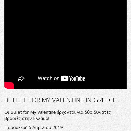
-
Not
Dead
Yet
BULLET FOR MY VALENTINE IN GREECE
Οι
Bullet for My Valentine
έρχονται για δύο δυνατές
βραδιές στην Ελλάδα!
Παρασκευή 5 Απριλίου 2019