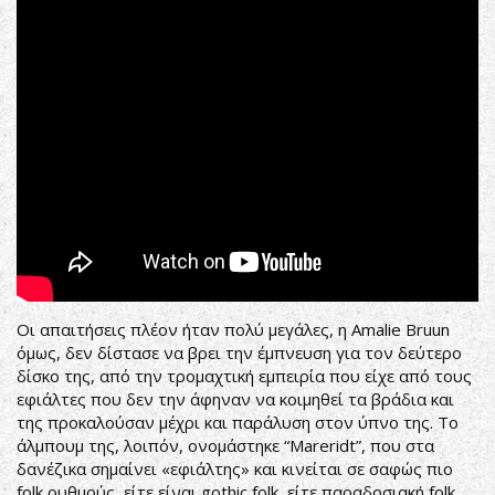
Οι απαιτήσεις πλέον ήταν πολύ μεγάλες, η Amalie Bruun
όμως, δεν δίστασε να βρει την έμπνευση για τον δεύτερο
δίσκο της, από την τρομαχτική εμπειρία που είχε από τους
εφιάλτες που δεν την άφηναν να κοιμηθεί τα βράδια και
της προκαλούσαν μέχρι και παράλυση στον ύπνο της. Το
άλμπουμ της, λοιπόν, ονομάστηκε “Mareridt”, που στα
δανέζικα σημαίνει «εφιάλτης» και κινείται σε σαφώς πιο
folk ρυθμούς, είτε είναι gothic folk, είτε παραδοσιακή folk