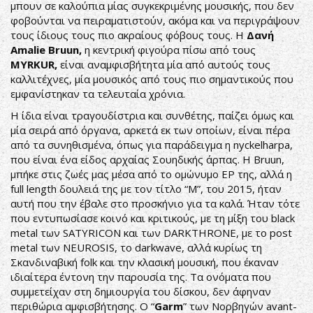
μπουν σε καλούπια μίας συγκεκριμένης μουσικής, που δεν
φοβούνται να πειραματιστούν, ακόμα και να περιγράψουν
τους ίδιους τους πιο ακραίους φόβους τους. Η
Δανή
Amalie Bruun,
η κεντρική φιγούρα πίσω από τους
MYRKUR,
είναι αναμφισβήτητα μία από αυτούς τους
καλλιτέχνες, μία μουσικός από τους πιο σημαντικούς που
εμφανίστηκαν τα τελευταία χρόνια.
Η ίδια είναι τραγουδίστρια και συνθέτης, παίζει όμως και
μία σειρά από όργανα, αρκετά εκ των οποίων, είναι πέρα
από τα συνηθισμένα, όπως για παράδειγμα η nyckelharpa,
που είναι ένα είδος αρχαίας Σουηδικής άρπας. Η Bruun,
μπήκε στις ζωές μας μέσα από το ομώνυμο EP της, αλλά η
full length δουλειά της με τον τίτλο “M”, του 2015, ήταν
αυτή που την έβαλε στο προσκήνιο για τα καλά. Ήταν τότε
που εντυπωσίασε κοινό και κριτικούς, με τη μίξη του black
metal των SATYRICON και των DARKTHRONE, με το post
metal των NEUROSIS, το darkwave, αλλά κυρίως τη
Σκανδιναβική folk και την κλασική μουσική, που έκαναν
ιδιαίτερα έντονη την παρουσία της. Τα ονόματα που
συμμετείχαν στη δημιουργία του δίσκου, δεν άφηναν
περιθώρια αμφισβήτησης. Ο “
Garm
” των Νορβηγών avant-