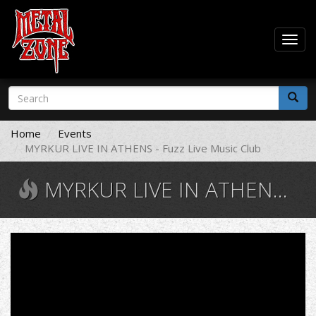
Togg
navig
Skip
Search
to
form
main
Search
content
Home
Events
MYRKUR LIVE IN ATHENS - Fuzz Live Music Club
MYRKUR LIVE IN ATHENS - FUZZ LIVE MUSIC CLUB
Myrkur
-
Full
Show