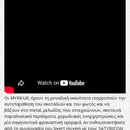
Οι MYRKUR, έχουν τη μοναδική ικανότητα ισορροπούν την
αντιπαράθεση του σκοταδιού και του φωτός και να
βάζουν στο metal, μελωδίες που στοιχειώνουν, σκοτεινά
παραδοσιακά περάσματα, χορωδιακές ενορχηστρώσεις και
μία σαγηνευτικά φρικιαστική ομορφιά. Αν ενθουσιαστήκατε
από τη συνεργασία του Sivert Hoyem με τους SATYRICON,