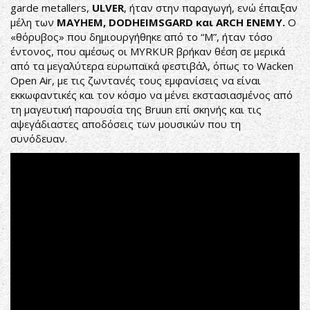
garde metallers,
ULVER
, ήταν στην παραγωγή, ενώ έπαιξαν
μέλη των
MAYHEM, DODHEIMSGARD και ARCH ENEMY.
Ο
«θόρυβος» που δημιουργήθηκε από το “M”, ήταν τόσο
έντονος, που αμέσως οι MYRKUR βρήκαν θέση σε μερικά
από τα μεγαλύτερα ευρωπαϊκά φεστιβάλ, όπως το Wacken
Open Air, με τις ζωντανές τους εμφανίσεις να είναι
εκκωφαντικές και τον κόσμο να μένει εκστασιασμένος από
τη μαγευτική παρουσία της Bruun επί σκηνής και τις
αψεγάδιαστες αποδόσεις των μουσικών που τη
συνόδευαν.