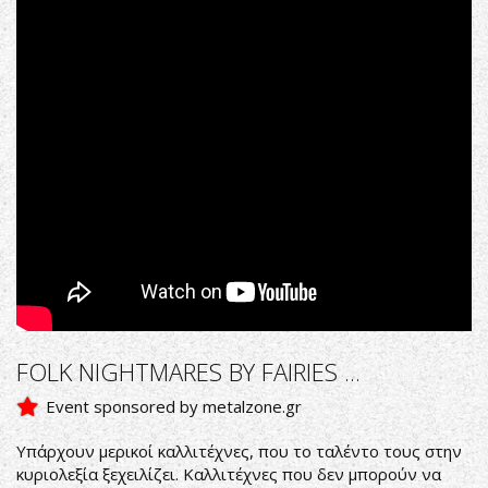
-
Live
at
Wacken
Open
Air
2016
FOLK NIGHTMARES BY FAIRIES ...
Event sponsored by metalzone.gr
Υπάρχουν μερικοί καλλιτέχνες, που το ταλέντο τους στην
κυριολεξία ξεχειλίζει. Καλλιτέχνες που δεν μπορούν να