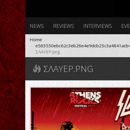
NEWS
REVIEWS
INTERVIEWS
EV
Home
e563550ebc62c3eb26e4e9dcb23c3a4841acb4
ΣΛΑΥΕΡ.png
ΣΛΑΥΕΡ.PNG