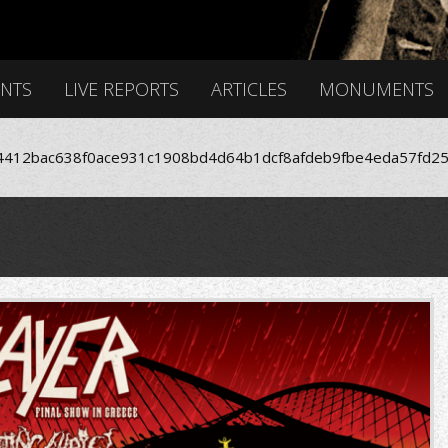
ENTS
LIVE REPORTS
ARTICLES
MONUMENTS
412bac638f0ace931c1908bd4d64b1dcf8afdeb9fbe4eda57fd25