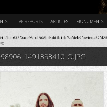
ENTS
LIVE REPORTS
ARTICLES
MONUMENTS
412bac638f0ace931c1908bd4d64b1dcf8afdeb9fbe4eda57fd25
pg
98906_1491353410_O.JPG