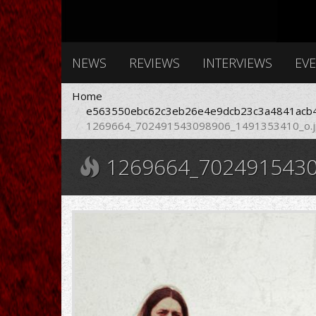
NEWS
REVIEWS
INTERVIEWS
EV
Home
e563550ebc62c3eb26e4e9dcb23c3a4841acb4
1269664_702491543098906_1491353410_o.j
1269664_7024915430