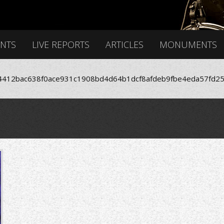
ENTS
LIVE REPORTS
ARTICLES
MONUMENTS
412bac638f0ace931c1908bd4d64b1dcf8afdeb9fbe4eda57fd25