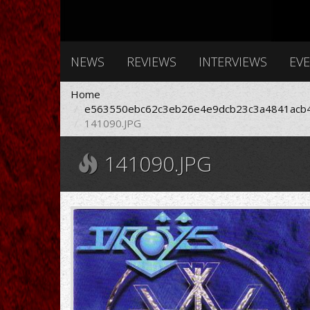
NEWS
REVIEWS
INTERVIEWS
EV
Home
e563550ebc62c3eb26e4e9dcb23c3a4841acb4
141090.JPG
141090.JPG