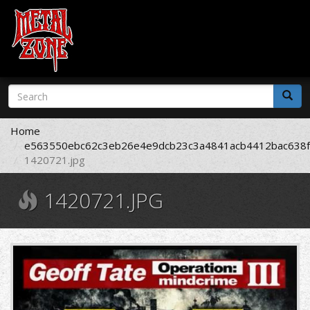
Skip
Search
to
form
main
Search
content
Home
e563550ebc62c3eb26e4e9dcb23c3a4841acb4412bac638f
1420721.jpg
1420721.JPG