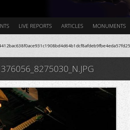
ENTS
LIVE REPORTS
ARTICLES
MONUMENTS
412bac638f0ace931c1908bd4d64b1dcf8afdeb9fbe4eda57fd25
376056_8275030_N.JPG