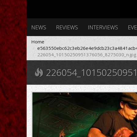
NEWS
REVIEWS
INTERVIEWS
EV
Home
e563550ebc62c3eb26e4e9dcb23c3a4841acb4
226054_10150250951376056_8275030_n.jpg
226054_10150250951