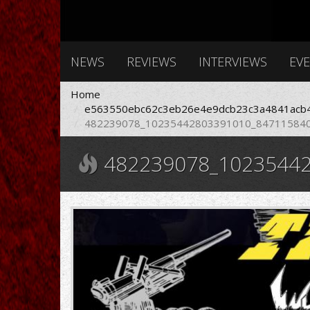
NEWS
REVIEWS
INTERVIEWS
EV
Home
e563550ebc62c3eb26e4e9dcb23c3a4841acb4
482239078_10235442803391010_847115840
482239078_10235442