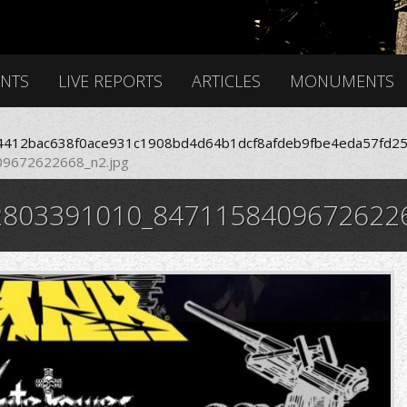
ENTS
LIVE REPORTS
ARTICLES
MONUMENTS
412bac638f0ace931c1908bd4d64b1dcf8afdeb9fbe4eda57fd25
9672622668_n2.jpg
803391010_84711584096726226