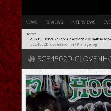
NEWS
REVIEWS
INTERVIEWS
EV
Home
e563550ebc62c3eb26e4e9dcb23c3a4841acb4
5CE4502D-clovenhooflive19-image.jpg
5CE4502D-CLOVENHO