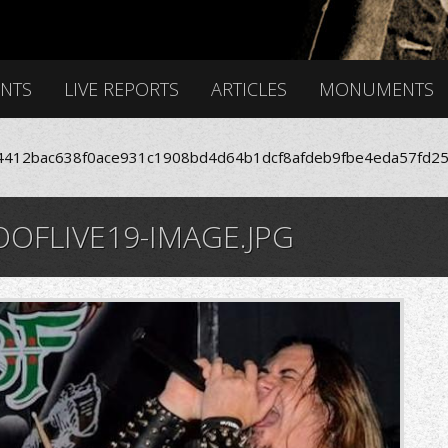
ENTS
LIVE REPORTS
ARTICLES
MONUMENTS
412bac638f0ace931c1908bd4d64b1dcf8afdeb9fbe4eda57fd25
OFLIVE19-IMAGE.JPG