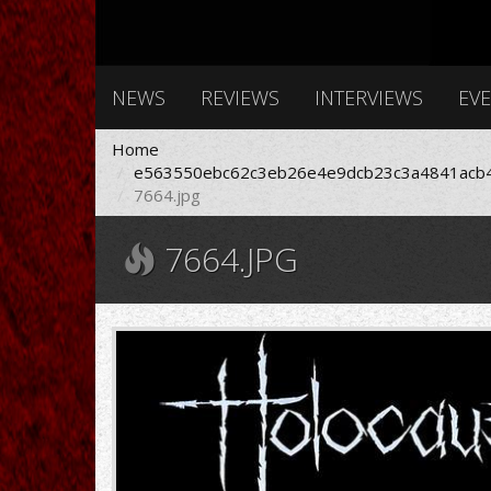
NEWS
REVIEWS
INTERVIEWS
EV
Home
e563550ebc62c3eb26e4e9dcb23c3a4841acb4
7664.jpg
7664.JPG