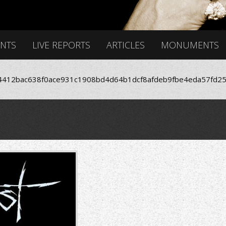
ENTS
LIVE REPORTS
ARTICLES
MONUMENTS
412bac638f0ace931c1908bd4d64b1dcf8afdeb9fbe4eda57fd25