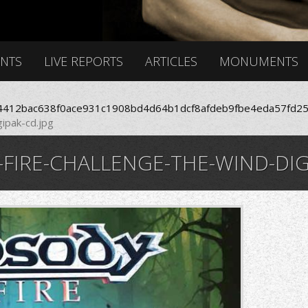
ENTS
LIVE REPORTS
ARTICLES
MONUMENTS
412bac638f0ace931c1908bd4d64b1dcf8afdeb9fbe4eda57fd25
ipak-cd.jpg
FIRE-CHALLENGE-THE-WIND-DIG