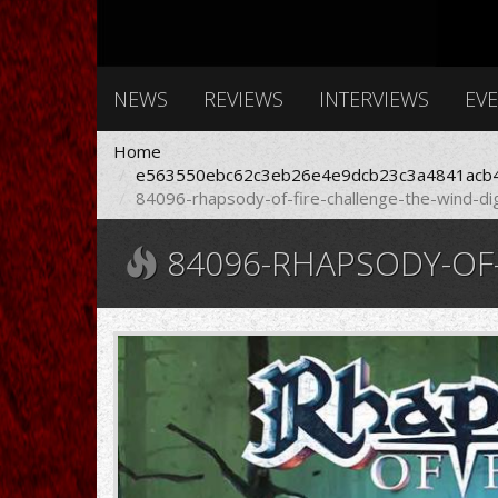
NEWS
REVIEWS
INTERVIEWS
EV
Home
e563550ebc62c3eb26e4e9dcb23c3a4841acb4
84096-rhapsody-of-fire-challenge-the-wind-dig
84096-RHAPSODY-OF-