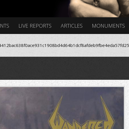
ENTS
LIVE REPORTS
ARTICLES
MONUMENTS
412bac638f0ace931c1908bd4d64b1dcf8afdeb9fbe4eda57fd25