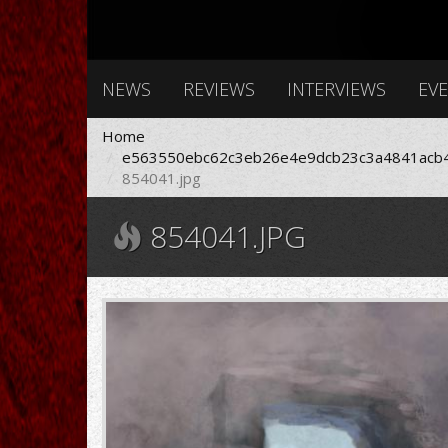
NEWS
REVIEWS
INTERVIEWS
EV
Home
e563550ebc62c3eb26e4e9dcb23c3a4841acb4
854041.jpg
854041.JPG