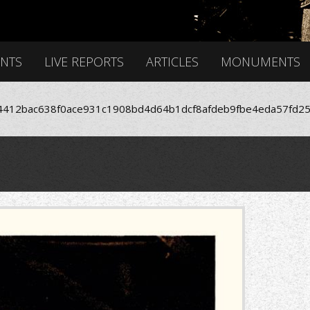
ENTS
LIVE REPORTS
ARTICLES
MONUMENTS
412bac638f0ace931c1908bd4d64b1dcf8afdeb9fbe4eda57fd25