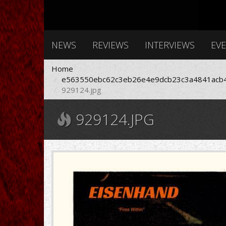
NEWS
REVIEWS
INTERVIEWS
EV
Home
e563550ebc62c3eb26e4e9dcb23c3a4841acb4
929124.jpg
929124.JPG