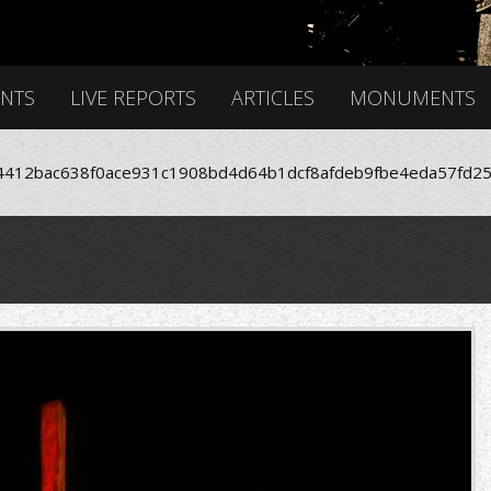
ENTS
LIVE REPORTS
ARTICLES
MONUMENTS
412bac638f0ace931c1908bd4d64b1dcf8afdeb9fbe4eda57fd25