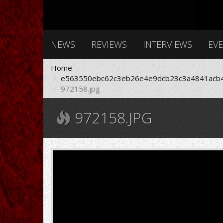
NEWS
REVIEWS
INTERVIEWS
EV
Home
e563550ebc62c3eb26e4e9dcb23c3a4841acb4
972158.jpg
972158.JPG