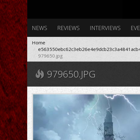
NEWS
REVIEWS
INTERVIEWS
EV
Home
e563550ebc62c3eb26e4e9dcb23c3a4841acb4
979650.jpg
979650.JPG