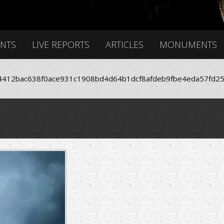
ENTS
LIVE REPORTS
ARTICLES
MONUMENTS
412bac638f0ace931c1908bd4d64b1dcf8afdeb9fbe4eda57fd25