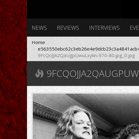
NEWS
REVIEWS
INTERVIEWS
EV
Home
e563550ebc62c3eb26e4e9dcb23c3a4841acb4
9FcQoJJA2QaUgpUwuLxykn-970-80.jpg_0.jpg
9FCQOJJA2QAUGPUWUL