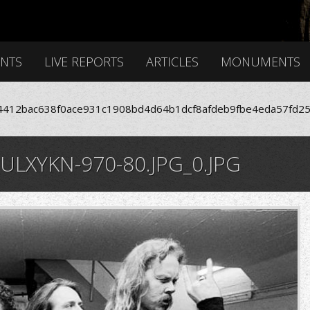
ENTS
LIVE REPORTS
ARTICLES
MONUMENTS
412bac638f0ace931c1908bd4d64b1dcf8afdeb9fbe4eda57fd25
XYKN-970-80.JPG_0.JPG