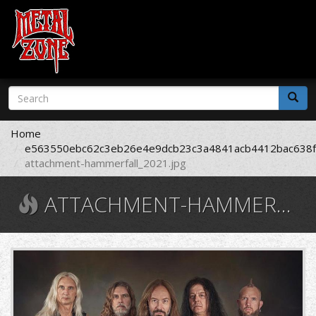
Skip
Search
to
form
main
Search
content
Home
e563550ebc62c3eb26e4e9dcb23c3a4841acb4412bac638f
attachment-hammerfall_2021.jpg
ATTACHMENT-HAMMERFALL_2021.JPG