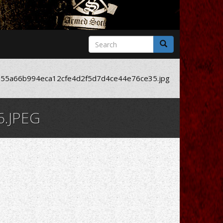
Search
form
Search
55a66b994eca12cfe4d2f5d7d4ce44e76ce35.jpg
.JPEG