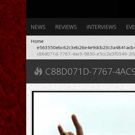
NEWS
REVIEWS
INTERVIEWS
EV
Home
e563550ebc62c3eb26e4e9dcb23c3a4841acb4
c88d071d-7767-4ac9-9850-e5cc2e3f0549-20
C88D071D-7767-4AC9