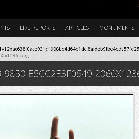
ENTS
LIVE REPORTS
ARTICLES
MONUMENTS
412bac638f0ace931c1908bd4d64b1dcf8afdeb9fbe4eda57fd25
60x1236.jpeg
-9850-E5CC2E3F0549-2060X1236