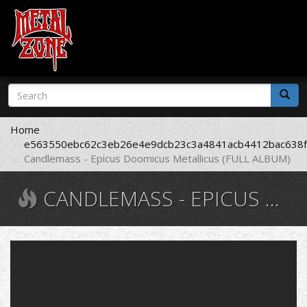
Skip
Search
to
form
main
Search
content
Home
e563550ebc62c3eb26e4e9dcb23c3a4841acb4412bac638f
Candlemass - Epicus Doomicus Metallicus (FULL ALBUM)
CANDLEMASS - EPICUS DOOMICUS METALLICUS (FULL ALBUM)