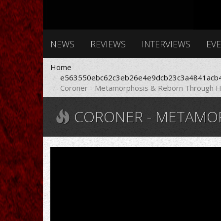
NEWS
REVIEWS
INTERVIEWS
EV
Home
e563550ebc62c3eb26e4e9dcb23c3a4841acb4
Coroner - Metamorphosis & Reborn Through Ha
CORONER - METAMORPHO