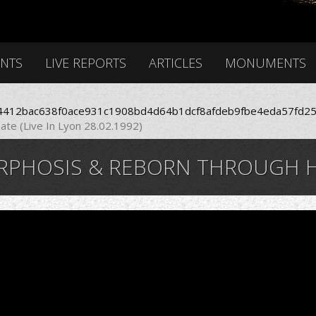
ENTS
LIVE REPORTS
ARTICLES
MONUMENTS
412bac638f0ace931c1908bd4d64b1dcf8afdeb9fbe4eda57fd25
te (Live In Lyon 28.02.1992)
SIS & REBORN THROUGH HATE (LIV