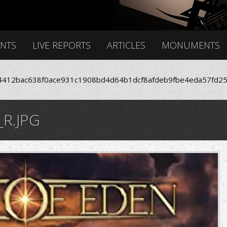
ENTS
LIVE REPORTS
ARTICLES
MONUMENTS
412bac638f0ace931c1908bd4d64b1dcf8afdeb9fbe4eda57fd25
R.JPG