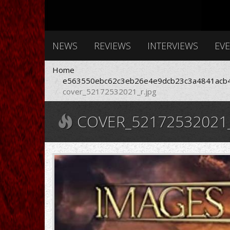
NEWS
REVIEWS
INTERVIEWS
EV
Home
e563550ebc62c3eb26e4e9dcb23c3a4841acb4
cover_52172532021_r.jpg
COVER_52172532021_