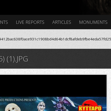
ENTS
LIVE REPORTS
ARTICLES
MONUMENTS
412bac638f0ace931c1908bd4d64b1dcf8afdeb9fbe4eda57fd25
 (1).JPG