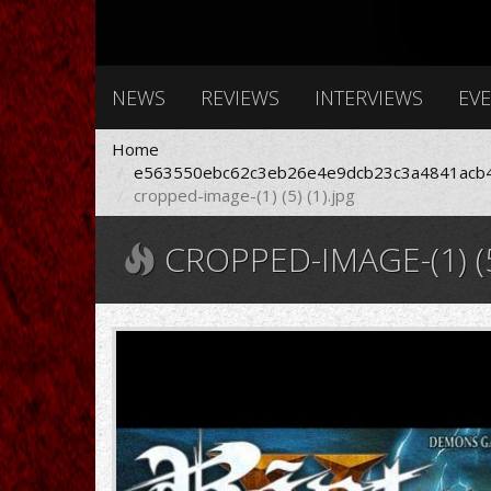
NEWS
REVIEWS
INTERVIEWS
EV
Home
e563550ebc62c3eb26e4e9dcb23c3a4841acb4
cropped-image-(1) (5) (1).jpg
CROPPED-IMAGE-(1) (5)