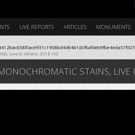
ENTS
LIVE REPORTS
ARTICLES
MONUMENTS
412bac638f0ace931c1908bd4d64b1dcf8afdeb9fbe4eda57fd25
, Live in Athens 2018 HD
MONOCHROMATIC STAINS, LIVE 