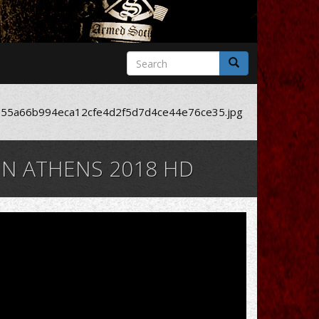
Search
form
Search
55a66b994eca12cfe4d2f5d7d4ce44e76ce35.jpg
IN ATHENS 2018 HD