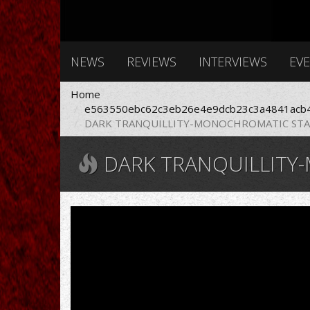
NEWS
REVIEWS
INTERVIEWS
EV
Home
e563550ebc62c3eb26e4e9dcb23c3a4841acb4
DARK TRANQUILLITY-MONOCHROMATIC STAINS
DARK TRANQUILLITY-