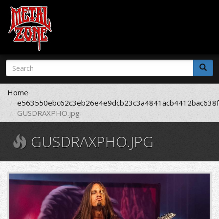
Skip
Search
to
form
main
Search
content
Home
e563550ebc62c3eb26e4e9dcb23c3a4841acb4412bac638f
GUSDRAXPHO.jpg
GUSDRAXPHO.JPG