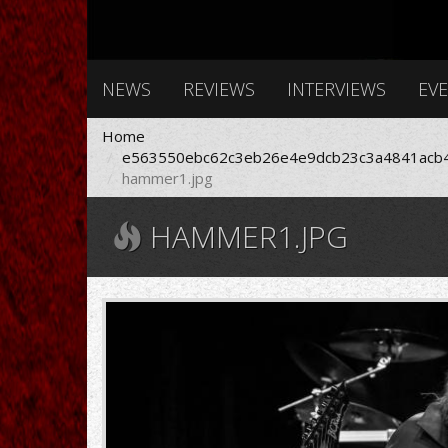
NEWS
REVIEWS
INTERVIEWS
EV
Home
e563550ebc62c3eb26e4e9dcb23c3a4841acb4
hammer1.jpg
HAMMER1.JPG