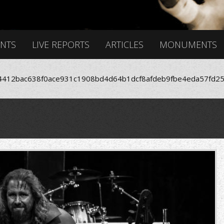
ENTS
LIVE REPORTS
ARTICLES
MONUMENTS
412bac638f0ace931c1908bd4d64b1dcf8afdeb9fbe4eda57fd25