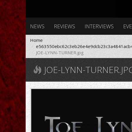
NEWS
REVIEWS
INTERVIEWS
EV
Home
e563550ebc62c3eb26e4e9dcb23c3a4841acb4
JOE-LYNN-TURNER.jpg
JOE-LYNN-TURNER.JP