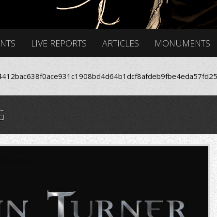
ENTS
LIVE REPORTS
ARTICLES
MONUMENTS
412bac638f0ace931c1908bd4d64b1dcf8afdeb9fbe4eda57fd25
G