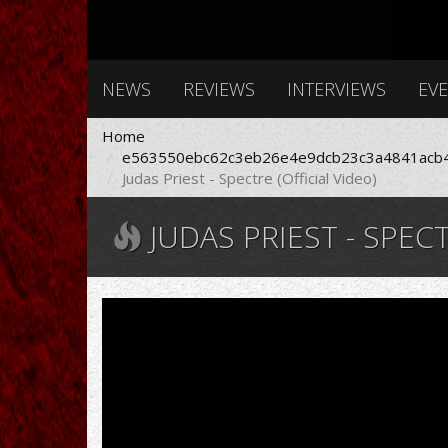
NEWS
REVIEWS
INTERVIEWS
EV
Home
e563550ebc62c3eb26e4e9dcb23c3a4841acb4
Judas Priest - Spectre (Official Video)
JUDAS PRIEST - SPECT