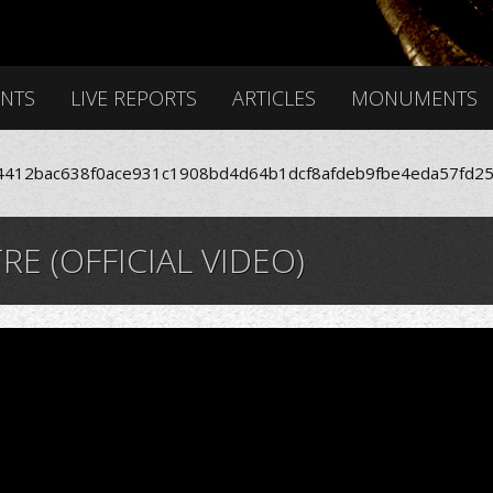
ENTS
LIVE REPORTS
ARTICLES
MONUMENTS
412bac638f0ace931c1908bd4d64b1dcf8afdeb9fbe4eda57fd25
RE (OFFICIAL VIDEO)