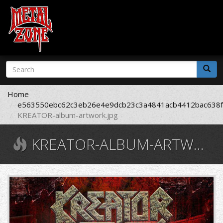
Skip
Search
to
form
main
Search
content
Home
e563550ebc62c3eb26e4e9dcb23c3a4841acb4412bac638f
KREATOR-album-artwork.jpg
KREATOR-ALBUM-ARTWORK.JPG