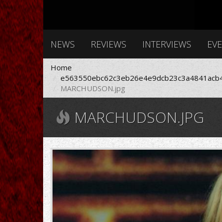
NEWS
REVIEWS
INTERVIEWS
EV
Home
e563550ebc62c3eb26e4e9dcb23c3a4841acb4
MARCHUDSON.jpg
MARCHUDSON.JPG