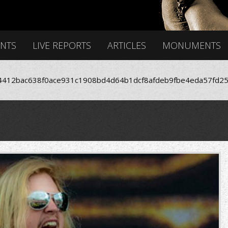
ENTS
LIVE REPORTS
ARTICLES
MONUMENTS
412bac638f0ace931c1908bd4d64b1dcf8afdeb9fbe4eda57fd25