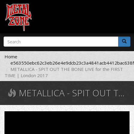
Skip
Search
to
form
main
Search
content
Home
e563550ebc62c3eb26e4e9dcb23c3a4841acb4412bac638f
METALLICA - SPIT OUT THE BONE LIVE for the FIRST
TIME | London 2017
METALLICA - SPIT OUT THE BONE LIVE FOR THE FIRST TIME | LONDON 2017