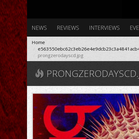
NEWS
REVIEWS
INTERVIEWS
EV
Home
e563550ebc62c3eb26e4e9dcb23c3a4841acb4
prongzerodayscd.jpg
PRONGZERODAYSCD.