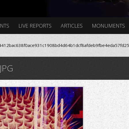
ENTS
LIVE REPORTS
ARTICLES
MONUMENTS
412bac638f0ace931c1908bd4d64b1dcf8afdeb9fbe4eda57fd25
JPG