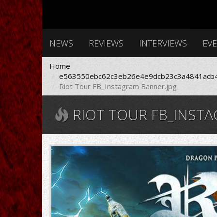
NEWS
REVIEWS
INTERVIEWS
EV
Home
e563550ebc62c3eb26e4e9dcb23c3a4841acb4
Riot Tour FB_Instagram Banner.jpg
RIOT TOUR FB_INSTA