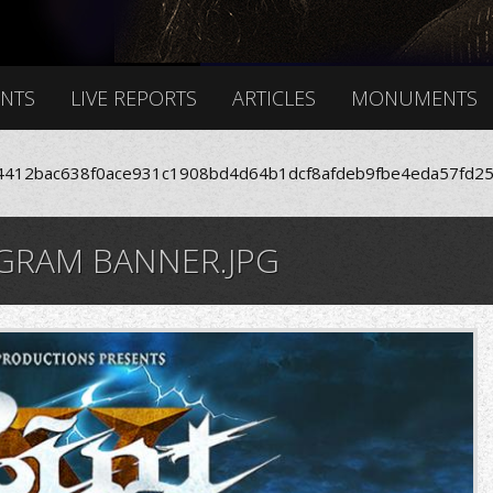
ENTS
LIVE REPORTS
ARTICLES
MONUMENTS
412bac638f0ace931c1908bd4d64b1dcf8afdeb9fbe4eda57fd25
GRAM BANNER.JPG