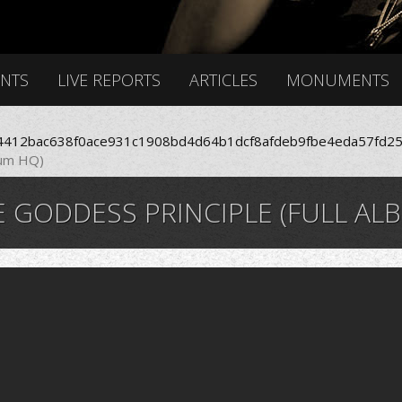
ENTS
LIVE REPORTS
ARTICLES
MONUMENTS
412bac638f0ace931c1908bd4d64b1dcf8afdeb9fbe4eda57fd25
bum HQ)
E GODDESS PRINCIPLE (FULL AL