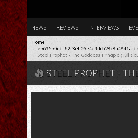
NEWS
REVIEWS
INTERVIEWS
EV
Home
e563550ebc62c3eb26e4e9dcb23c3a4841acb4
Steel Prophet - The Goddess Principle (Full al
STEEL PROPHET - TH