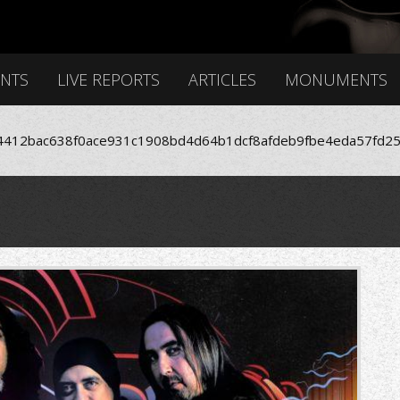
ENTS
LIVE REPORTS
ARTICLES
MONUMENTS
412bac638f0ace931c1908bd4d64b1dcf8afdeb9fbe4eda57fd25