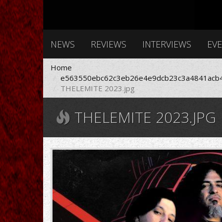
NEWS
REVIEWS
INTERVIEWS
EV
Home
e563550ebc62c3eb26e4e9dcb23c3a4841acb4
THELEMITE 2023.jpg
THELEMITE 2023.JPG