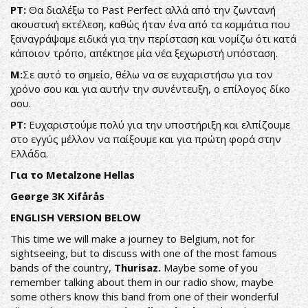
ΡΤ:
Θα διαλέξω το Past Perfect αλλά από την ζωντανή
ακουστική εκτέλεση, καθώς ήταν ένα από τα κομμάτια που
ξαναγράψαμε ειδικά για την περίσταση και νομίζω ότι κατά
κάποιον τρόπο, απέκτησε μία νέα ξεχωριστή υπόσταση.
Μ:
Σε αυτό το σημείο, θέλω να σε ευχαριστήσω για τον
χρόνο σου και για αυτήν την συνέντευξη, ο επίλογος δίκο
σου.
ΡΤ:
Ευχαριστούμε πολύ για την υποστήριξη και ελπίζουμε
στο εγγύς μέλλον να παίξουμε και για πρώτη φορά στην
Ελλάδα.
Για το Metalzone Hellas
Geørge 3K Xifårås
ENGLISH VERSION BELOW
This time we will make a journey to Belgium, not for
sightseeing, but to discuss with one of the most famous
bands of the country,
Thurisaz.
Maybe some of you
remember talking about them in our radio show, maybe
some others know this band from one of their wonderful