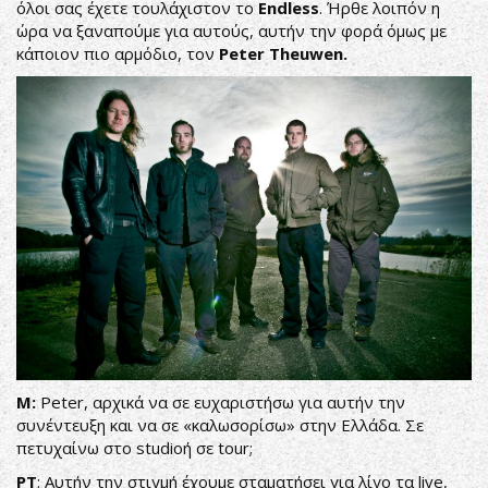
όλοι σας έχετε τουλάχιστον το
Endless
. Ήρθε λοιπόν η
ώρα να ξαναπούμε για αυτούς, αυτήν την φορά όμως με
κάποιον πιο αρμόδιο, τον
Peter
Theuwen
.
Μ:
Peter, αρχικά να σε ευχαριστήσω για αυτήν την
συνέντευξη και να σε «καλωσορίσω» στην Ελλάδα. Σε
πετυχαίνω στο studioή σε tour;
PT
: Αυτήν την στιγμή έχουμε σταματήσει για λίγο τα live,