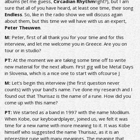
albums (let me guess,
Circadian Rhythm
right?), but I am
sure that all of you have heard, at least one time, their song
Endless
. So, like in the radio show we will discuss again
about them, but this time we will have with us an expert,
Peter Theuwen
.
Μ:
Peter, first of all thank you for your time and for this
interview, and let me welcome you in Greece. Are you on
tour or in studio?
ΡΤ:
At the moment we are taking some time off to write
new material for the next album. First gig will be Metal Days
in Slovenia, which is a nice one to start with ofcourse J
Μ:
Let’s begin this interview (the first question never
counts) with your band’s name. I’ve done my research and I
found out that Thurisaz is the name of a rune. How did you
come up with this name?
ΡΤ:
We started as a band in 1997 with the name Modilium.
When Kobe, our keyboardplayer, joined us, we felt it was
time for a new name with more meaning to it. It was Kobe
himself who suggested the name Thurisaz, as it is an
interesting rune with many meanings. The meaning that