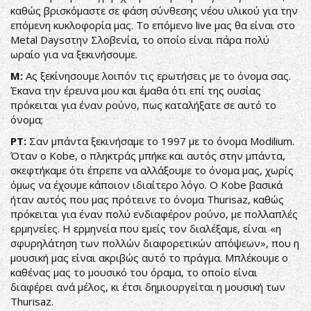
καθώς βρισκόμαστε σε φάση σύνθεσης νέου υλικού για την
επόμενη κυκλοφορία μας. Το επόμενο live μας θα είναι στο
Metal Daysστην Σλοβενία, το οποίο είναι πάρα πολύ
ωραίο για να ξεκινήσουμε.
Μ:
Ας ξεκίνησουμε λοιπόν τις ερωτήσεις με το όνομα σας.
Έκανα την έρευνα μου και έμαθα ότι επί της ουσίας
πρόκειται για έναν ρούνο, πως καταλήξατε σε αυτό το
όνομα;
ΡΤ:
Σαν μπάντα ξεκινήσαμε το 1997 με το όνομα Modilium.
Όταν ο Kobe, o πληκτράς μπήκε και αυτός στην μπάντα,
σκεφτήκαμε ότι έπρεπε να αλλάξουμε το όνομα μας, χωρίς
όμως να έχουμε κάποιον ιδιαίτερο λόγο. Ο Κobe βασικά
ήταν αυτός που μας πρότεινε το όνομα Thurisaz, καθώς
πρόκειται για έναν πολύ ενδιαφέρον ρούνο, με πολλαπλές
ερμηνείες. Η ερμηνεία που εμείς τον διαλέξαμε, είναι «η
σφυρηλάτηση των πολλών διαφορετικών απόψεων», που η
μουσική μας είναι ακριβώς αυτό το πράγμα. Μπλέκουμε ο
καθένας μας το μουσικό του όραμα, το οποίο είναι
διαφέρει ανά μέλος, κι έτσι δημιουργείται η μουσική των
Thurisaz.