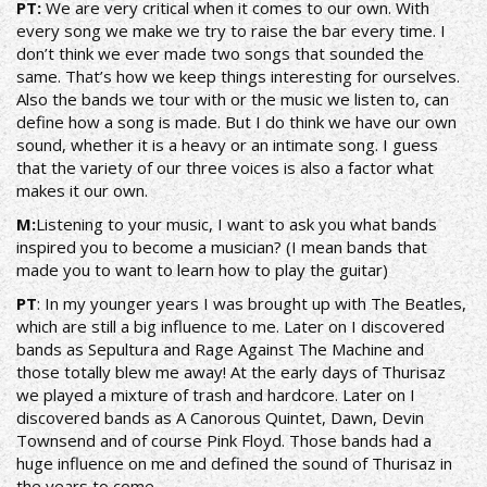
ΡΤ:
We are very critical when it comes to our own. With
every song we make we try to raise the bar every time. I
don’t think we ever made two songs that sounded the
same. That’s how we keep things interesting for ourselves.
Also the bands we tour with or the music we listen to, can
define how a song is made. But I do think we have our own
sound, whether it is a heavy or an intimate song. I guess
that the variety of our three voices is also a factor what
makes it our own.
Μ:
Listening to your music, I want to ask you what bands
inspired you to become a musician? (I mean bands that
made you to want to learn how to play the guitar)
ΡΤ
: In my younger years I was brought up with The Beatles,
which are still a big influence to me. Later on I discovered
bands as Sepultura and Rage Against The Machine and
those totally blew me away! At the early days of Thurisaz
we played a mixture of trash and hardcore. Later on I
discovered bands as A Canorous Quintet, Dawn, Devin
Townsend and of course Pink Floyd. Those bands had a
huge influence on me and defined the sound of Thurisaz in
the years to come.