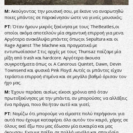
Μ:
Ακούγοντας την μουσική σου, με έκανε να αναρωτηθώ
ποιες μπάντες σε παρακίνησαν ώστε να γινείς μουσικός;
ΡΤ:
Όταν ήμουν μικρός ξεκίνησα με τους TheBeatles,οι
οποίοι ακόμα αποτελούν μία σημαντική επιρροή για μενα.
Αργότερα ανακάλυψα μπάντες όπωςοι Sepultura και οι
Rage Against The Machine και πραγματικά με
εντυπωσίασαν! Στις αρχές με τους Thurisaz παίζαμε μία
μίξη από trash και hardcore. Αργότερα άκουσα
συγκροτήματα όπως οι A Canorous Quintet, Dawn, Devin
Townsend και φυσικά Pink Floyd. Αυτές οι μπάντες είχαν
τεράστια επιρροή σ’εμένα και σε μεγάλο βαθμό όρισαν τον
ήχο μας.
Μ:
Έχουν περάσει αισίως είκοσι χρόνια από όταν
πρωτοξεκίνησες με την μπάντα, αν μπορούσες να αλλάξεις
ένα πράγμα, ποιο θα ήταν αυτό και γιατί;
ΡΤ:
Νομίζω ότι μπορούμε να είμαστε πολύ περήφανοι για
αυτά που έχουμε καταφέρει όλο αυτόν τον καιρό, χάρης σε
όλους εκεί έξω που μας έδωσαν μία ευκαιρία και μας
άκουσαν. Εχουμε παίξει σε πολλά μεγάλα και σπουδαία