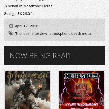
In behalf of Metalzone Hellas
Geørge 3K Xifårås
April 17, 2018
Thurisaz
interview
atmospheric death metal
NOW BEING READ