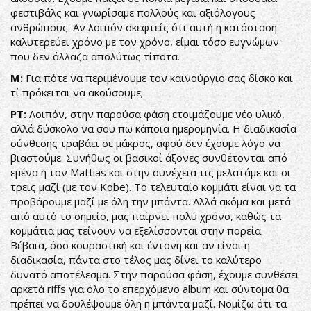
φεστιβάλς και γνωρίσαμε πολλούς και αξιόλογους
ανθρώπους. Αν λοιπόν σκεφτείς ότι αυτή η κατάσταση
καλυτερεύει χρόνο με τον χρόνο, είμαι τόσο ευγνώμων
που δεν άλλαζα απολύτως τίποτα.
Μ:
Για πότε να περιμένουμε τον καινούργιο σας δίσκο και
τί πρόκειται να ακούσουμε;
ΡΤ:
Λοιπόν, στην παρούσα φάση ετοιμάζουμε νέο υλικό,
αλλά δύσκολο να σου πω κάποια ημερομηνία. Η διαδικασία
σύνθεσης τραβάει σε μάκρος, αφού δεν έχουμε λόγο να
βιαστούμε. Συνήθως οι βασικοί άξονες συνθέτονται από
εμένα ή τον Mattias και στην συνέχεια τις μελατάμε και οι
τρεις μαζί (με τον Kobe). To τελευταίο κομμάτι είναι να τα
προβάρουμε μαζί με όλη την μπάντα. Αλλά ακόμα και μετά
από αυτό το σημείο, μας παίρνει πολύ χρόνο, καθώς τα
κομμάτια μας τείνουν να εξελίσσονται στην πορεία.
Βέβαια, όσο κουραστική και έντονη και αν είναι η
διαδικασία, πάντα στο τέλος μας δίνει το καλύτερο
δυνατό αποτέλεσμα. Στην παρούσα φάση, έχουμε συνθέσει
αρκετά riffs για όλο το επερχόμενο album και σύντομα θα
πρέπει να δουλέψουμε όλη η μπάντα μαζί. Νομίζω ότι τα