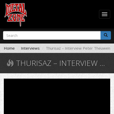
Togg
navig
Skip
Search
to
form
main
Search
content
Home
Interviews
Thurisaz – Interview Peter Theuwen
THURISAZ – INTERVIEW PETER THEUWEN
Thurisaz
-
Past
Perfect
-