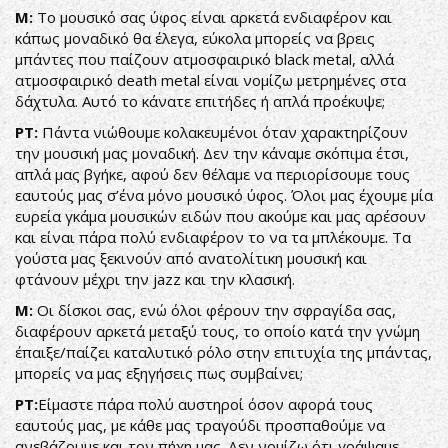
Μ:
Το μουσικό σας ύφος είναι αρκετά ενδιαφέρον και
κάπως μοναδικό θα έλεγα, εύκολα μπορείς να βρεις
μπάντες που παίζουν ατμοσφαιρικό black metal, αλλά
ατμοσφαιρικό death metal είναι νομίζω μετρημένες στα
δάχτυλα. Αυτό το κάνατε επιτήδες ή απλά προέκυψε;
ΡΤ:
Πάντα νιώθουμε κολακευμένοι όταν χαρακτηρίζουν
την μουσική μας μοναδική. Δεν την κάναμε σκόπιμα έτσι,
απλά μας βγήκε, αφού δεν θέλαμε να περιορίσουμε τους
εαυτούς μας σ’ένα μόνο μουσικό ύφος. Όλοι μας έχουμε μία
ευρεία γκάμα μουσικών ειδών που ακούμε και μας αρέσουν
και είναι πάρα πολύ ενδιαφέρον το να τα μπλέκουμε. Τα
γούστα μας ξεκινούν από ανατολίτικη μουσική και
φτάνουν μέχρι την jazz και την κλασική.
Μ:
Οι δίσκοι σας, ενώ όλοι φέρουν την σφραγίδα σας,
διαφέρουν αρκετά μεταξύ τους, το οποίο κατά την γνώμη
έπαιξε/παίζει καταλυτικό ρόλο στην επιτυχία της μπάντας,
μπορείς να μας εξηγήσεις πως συμβαίνει;
ΡΤ:
Είμαστε πάρα πολύ αυστηροί όσον αφορά τους
εαυτούς μας, με κάθε μας τραγούδι προσπαθούμε να
ανεβάζουμε και τον πήχη μας. Δεν νομίζω ότι γράψαμε