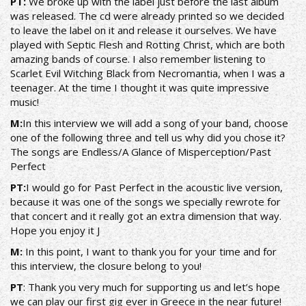
ΡΤ:
We broke up with the label just before the last album
was released. The cd were already printed so we decided
to leave the label on it and release it ourselves. We have
played with Septic Flesh and Rotting Christ, which are both
amazing bands of course. I also remember listening to
Scarlet Evil Witching Black from Necromantia, when I was a
teenager. At the time I thought it was quite impressive
music!
Μ:
In this interview we will add a song of your band, choose
one of the following three and tell us why did you chose it?
The songs are Endless/A Glance of Misperception/Past
Perfect
ΡΤ:
I would go for Past Perfect in the acoustic live version,
because it was one of the songs we specially rewrote for
that concert and it really got an extra dimension that way.
Hope you enjoy it J
Μ:
In this point, I want to thank you for your time and for
this interview, the closure belong to you!
ΡΤ
: Thank you very much for supporting us and let’s hope
we can play our first gig ever in Greece in the near future!