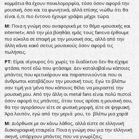
κομμάτια θα έχουν ποικιλομορφία, τόσο όσον αφορά την
μουσική, όσο και τα φωνητικά, αλλά επίσης νιώθω ότι θα
είναι ό,τι πιο έντονο έχουμε γράψει μέχρι τώρα.
Μ:
Ποια η γνώμη σου αναφορικά με το θέμα «μουσικής και
internet»; Από την μία βοηθάει εμάς τους fansνα έρθουμε
πιο εύκολα σε επαφή με την μουσική σας, αλλά από την
άλλη κάνει κακό σοτυς μουσικούς όσον αφορά τις
πωλήσεις.
ΡΤ:
Είμαι σίγουρος ότι χωρίς το διαδίκτυο δεν θα είχαμε
φτάσει ποτέ εδώ που φτάσαμε. Δεν καταλαβαίνω κάποιες
μπάντες που κριτικάρουν και παραπονιούνται που οι
άνθρωποι κατεβάζουν την μουσική τους. Εγώ το βλέπω
σαν τιμή για ‘μένα που κάποιος θέλει να μοιραστεί την
μουσική μου. Από την άλλη οι metal fans είναι πολύ πιστοί
όσον αφορά τις μπάντες, όταν τους αρέσει η μουσική σου,
θα την αγοράσουν είτε σε φυσική μορφή, είτε σε ψηφιακή.
Άρα λοιπόν, εγώ από την μεριά μου, το βλέπω μια χαρά!
Μ:
Διόρθωσε με αν κάνω λάθος, αλλά είστε σε ελληνική
δισκογραφική εταιρεία. Ποια η γνώμη σου για την ελληνική
σκηνή, υπάρχουν μπάντες που να γνωρίζεις;