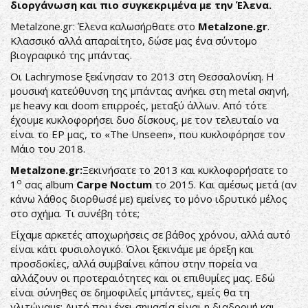
διοργάνωση και πιο συγκεκριμένα με την Έλενα.
Metalzone.gr: Έλενα καλωσήρθατε στο
Metalzone.
gr
.
Κλασσικό αλλά απαραίτητο, δώσε μας ένα σύντομο
βιογραφικό της μπάντας.
Οι Lachrymose ξεκίνησαν το 2013 στη Θεσσαλονίκη. Η
μουσική κατεύθυνση της μπάντας ανήκει στη metal σκηνή,
με heavy και doom επιρροές, μεταξύ άλλων. Από τότε
έχουμε κυκλοφορήσει δυο δίσκους, με τον τελευταίο να
είναι το EP μας, το «The Unseen», που κυκλοφόρησε τον
Μάιο του 2018.
Metalzone.gr:
Ξεκινήσατε το 2013 και κυκλοφορήσατε το
ο
1
σας album
Carpe
Noctum
το 2015. Και αμέσως μετά (αν
κάνω λάθος διορθωσέ με) εμείνες το μόνο ιδρυτικό μέλος
στο σχήμα. Τι συνέβη τότε;
Είχαμε αρκετές αποχωρήσεις σε βάθος χρόνου, αλλά αυτό
είναι κάτι φυσιολογικό. Όλοι ξεκινάμε με όρεξη και
προσδοκίες, αλλά συμβαίνει κάπου στην πορεία να
αλλάζουν οι προτεραιότητες και οι επιθυμίες μας. Εδώ
είναι σύνηθες σε δημοφιλείς μπάντες, εμείς θα τη
γλιτώναμε; Αυτό που έχει σημασία είναι η διαδρομή και