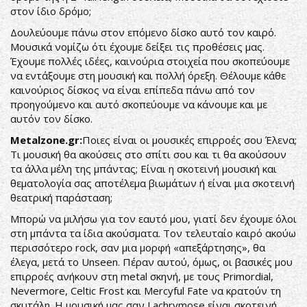
στον ίδιο δρόμο;
Δουλεύουμε πάνω στον επόμενο δίσκο αυτό τον καιρό.
Μουσικά νομίζω ότι έχουμε δείξει τις προθέσεις μας.
Έχουμε πολλές ιδέες, καινούρια στοιχεία που σκοπεύουμε
να εντάξουμε στη μουσική και πολλή όρεξη. Θέλουμε κάθε
καινούριος δίσκος να είναι επίπεδα πάνω από τον
προηγούμενο και αυτό σκοπεύουμε να κάνουμε και με
αυτόν τον δίσκο.
Metalzone.gr:
Ποιες είναι οι μουσικές επιρροές σου Έλενα;
Τι μουσική θα ακούσεις στο σπίτι σου και τι θα ακούσουν
τα άλλα μέλη της μπάντας; Είναι η σκοτεινή μουσική και
θεματολογία σας αποτέλεμα βιωμάτων ή είναι μια σκοτεινή
θεατρική παράσταση;
Μπορώ να μιλήσω για τον εαυτό μου, γιατί δεν έχουμε όλοι
στη μπάντα τα ίδια ακούσματα. Τον τελευταίο καιρό ακούω
περισσότερο rock, σαν μια μορφή «απεξάρτησης», θα
έλεγα, μετά το Unseen. Πέραν αυτού, όμως, οι βασικές μου
επιρροές ανήκουν στη metal σκηνή, με τους Primordial,
Nevermore, Celtic Frost και Mercyful Fate να κρατούν τη
σκυτάλη. Η μουσική μας σαν Lachrymose είναι σκοτεινή,