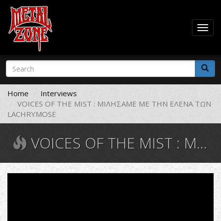
Togg
navig
Skip
Search
to
form
main
Search
content
Home
Interviews
VOICES OF THE MIST : ΜΙΛΗΣΑΜΕ ΜΕ ΤΗΝ ΕΛΕΝΑ ΤΩΝ
LACHRYMOSE
VOICES OF THE MIST : ΜΙΛΗΣΑΜΕ ΜΕ ΤΗΝ ΕΛΕΝΑ ΤΩΝ LACHRYMOSE
LACHRYMOSE
-
Nepenthe