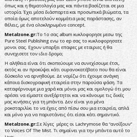
όπως και η θεματολογία μας και πάντα βασίζεται σε μια
ιστορία. Έχει μέσα διάσπαρτα και προσωπικά βιώματα, τα
οποία όμως αποτελούν κομμάτια μιας παράστασης, αν
θέλεις, με ένα ολοκληρωμένο concept.
Metalzone.gr:
Το 1ο σας album κυκλοφορησε μεσω της
Pure Steel Publishing ενω το ep σας το κυκλοφορησατε
μονοι σας. Εχουν υπαρξει επαφες με εταιριες ή θα
συνεχισετε τον ιδιο δρομο;
Η αλήθεια είναι ότι σκοπεύουμε να συνεχίσουμε έτσι,
εκτός κι αν προκύψει κάτι ουρανοκατέβατο που θα είναι
δύσκολο να αρνηθούμε. Δε νομίζω ότι έχουμε ανάγκη
κάποια δισκογραφική εταιρεία στην παρούσα φάση. Τα
καταφέρνουμε μια χαρά και μόνοι μας και ομολογώ ότι μου
αρέσει να είμαστε ανεξάρτητοι και να κάνουμε τις δικές
μας κινήσεις για τη μπάντα. Δεν είναι για μένα
ροκσταριλίκι το να έχεις από πίσω σου μια εταιρεία, απλά
και μόνο για να παριστάνεις ότι είσαι κάτι σημαντικό.
Metalzone.gr:
Σε λίγες μέρες οι Lachrymose θα “ανοίξουν”
το Voices Of The Mist. Τι σημαίνει για την μπάντα αυτό το
Live;