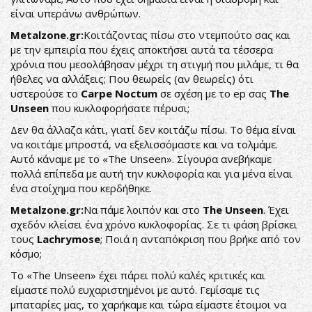
είναι υπεράνω ανθρώπων.
Metalzone.gr:
Κοιτάζοντας πίσω στο ντεμπούτο σας και
με την εμπειρία που έχεις αποκτήσει αυτά τα τέσσερα
χρόνια που μεσολάβησαν μέχρι τη στιγμή που μιλάμε, τι θα
ήθελες να αλλάξεις; Που θεωρείς (αν θεωρείς) ότι
υστερούσε το
Carpe
Noctum
σε σχέση με το ep σας
The
Unseen
που κυκλοφορήσατε πέρυσι;
Δεν θα άλλαζα κάτι, γιατί δεν κοιτάζω πίσω. Το θέμα είναι
να κοιτάμε μπροστά, να εξελισσόμαστε και να τολμάμε.
Αυτό κάναμε με το «The Unseen». Σίγουρα ανεβήκαμε
πολλά επίπεδα με αυτή την κυκλοφορία και για μένα είναι
ένα στοίχημα που κερδήθηκε.
Metalzone.gr:
Να πάμε λοιπόν και στο
The
Unseen
. Έχει
σχεδόν κλείσει ένα χρόνο κυκλοφορίας. Σε τι φάση βρίσκει
τους
Lachrymose
; Ποιά η ανταπόκριση που βρήκε από τον
κόσμο;
Το «The Unseen» έχει πάρει πολύ καλές κριτικές και
είμαστε πολύ ευχαριστημένοι με αυτό. Γεμίσαμε τις
μπαταρίες μας, το χαρήκαμε και τώρα είμαστε έτοιμοι να