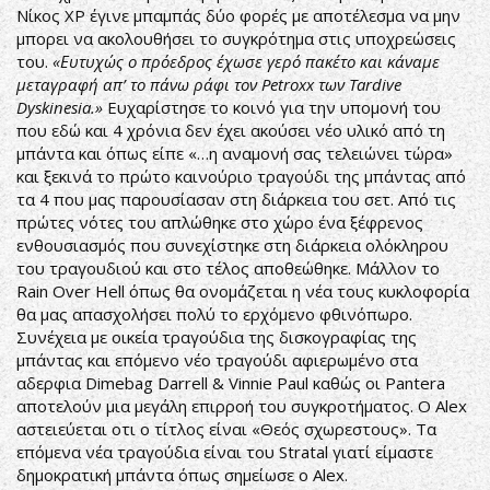
Νίκος XP έγινε μπαμπάς δύο φορές με αποτέλεσμα να μην
μπορει να ακολουθήσει το συγκρότημα στις υποχρεώσεις
του.
«Ευτυχώς ο πρόεδρος έχωσε γερό πακέτο και κάναμε
μεταγραφή απ’ το πάνω ράφι τον
Petroxx των
Tardive
Dyskinesia.»
Ευχαρίστησε το κοινό για την υπομονή του
που εδώ και 4 χρόνια δεν έχει ακούσει νέο υλικό από τη
μπάντα και όπως είπε «…η αναμονή σας τελειώνει τώρα»
και ξεκινά το πρώτο καινούριο τραγούδι της μπάντας από
τα 4 που μας παρουσίασαν στη διάρκεια του σετ. Από τις
πρώτες νότες του απλώθηκε στο χώρο ένα ξέφρενος
ενθουσιασμός που συνεχίστηκε στη διάρκεια ολόκληρου
του τραγουδιού και στο τέλος αποθεώθηκε. Μάλλον το
Rain Over Hell όπως θα ονομάζεται η νέα τους κυκλοφορία
θα μας απασχολήσει πολύ το ερχόμενο φθινόπωρο.
Συνέχεια με οικεία τραγούδια της δισκογραφίας της
μπάντας και επόμενο νέο τραγούδι αφιερωμένο στα
αδερφια Dimebag Darrell & Vinnie Paul καθώς οι Pantera
αποτελούν μια μεγάλη επιρροή του συγκροτήματος. Ο Alex
αστειεύεται οτι ο τίτλος είναι «Θεός σχωρεστους». Τα
επόμενα νέα τραγούδια είναι του Stratal γιατί είμαστε
δημοκρατική μπάντα όπως σημείωσε ο Alex.