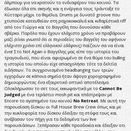
άλμπουμ για να κρατούν το ενδιαφέρον του κοινού. Τα
έδωσαν όλα επι σκηνής και η ενέργεια τους τράνταξε το
Κύτταρο μέχρι τα θεμέλια. Drums με δυνατό groove που
χτυπούσε κατευθείαν στη ραχοκοκκαλιά και κιθαρίστικά riff
από τον Γιώργο και το Βαγγέλη που δονούσαν κάθε
σβέρκο. Παρόλο που έχουν ελάχιστο χρόνο να προβάρουν
μαζί
(είναι γνωστό ότι οι περιοδείες του Βαγγέλη του αφήνουν
ελάχιστο χρόνο επί ελληνικού εδάφους)
παίζουν σα να είναι
ένα! Στο Not Again ο Βαγγέλης μας είπε την ιστορία του
τραγουδιού, που είναι αφιερωμένο σε ένα θύμα του bulling
η ιστορία του οποίου είχε απασχολήσει τότε τα δελτία
ειδήσεων. Το συγχρονισμένο headbanging των τριών
εγχορδων σε κάποια σημεία ήταν άψογα χορογραφημένο
δημιουργώντας ένα εξαιρετικό οπτικό αποτέλεσμα.
Ολοκλήρωσαν το σετ τους εκκωφαντικά με το
Cannot
Be
Judged
με ένα τεράστιο mosh pit και επέστρεψαν με
Encore το αγαπημένο του κοινού
No
Retreat
. Με αυτή την
παρουσίαση δίσκου οι Full House Brew Crew όπως και με
την κυκλοφορία του δίσκου έδειξαν τη στόφα τους και
ανέβασαν τον πήχη για τα δεδομένα των live
παρουσιάσεων. Ξεπέρασαν κάθε προσδοκία και έδειξαν οτι