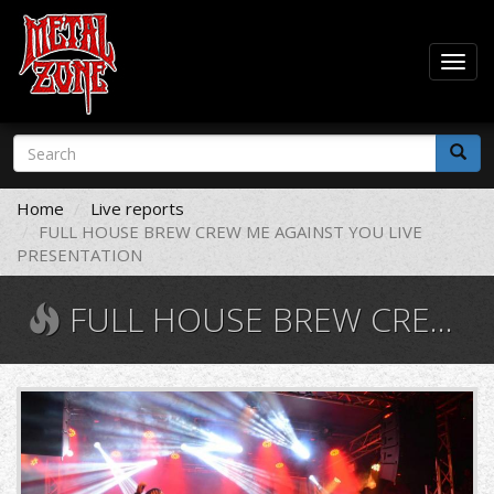
Togg
navig
Skip
Search
to
form
main
Search
content
Home
Live reports
FULL HOUSE BREW CREW ME AGAINST YOU LIVE
PRESENTATION
FULL HOUSE BREW CREW ME AGAINST YOU LIVE PRESENTATION
DSC_0143_0.JPG