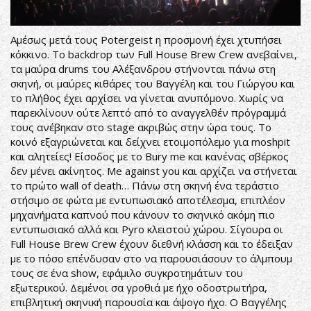
Αμέσως μετά τους Potergeist η προσμονή έχει χτυπήσει
κόκκινο. Το backdrop των Full House Brew Crew ανεβαίνει,
τα μαύρα drums του Αλέξανδρου στήνονται πάνω στη
σκηνή, οι μαύρες κιθάρες του Βαγγέλη και του Γιώργου και
το πλήθος έχει αρχίσει να γίνεται ανυπόμονο. Χωρίς να
παρεκλίνουν ούτε λεπτό από το αναγγελθέν πρόγραμμά
τους ανέβηκαν στο stage ακριβώς στην ώρα τους. Το
κοινό εξαγριώνεται και δείχνει ετοιμοπόλεμο για moshpit
και αλητείες! Είσοδος με το Bury me και κανένας σβέρκος
δεν μένει ακίνητος. Me against you και αρχίζει να στήνεται
το πρώτο wall of death… Πάνω στη σκηνή ένα τεράστιο
στήσιμο σε φώτα με εντυπωσιακό αποτέλεσμα, επιπλέον
μηχανήματα καπνού που κάνουν το σκηνικό ακόμη πιο
εντυπωσιακό αλλά και Pyro κλειστού χώρου. Σίγουρα οι
Full House Brew Crew έχουν διεθνή κλάσση και το έδειξαν
με το πόσο επένδυσαν στο να παρουσιάσουν το άλμπουμ
τους σε ένα show, εφάμιλο συγκροτημάτων του
εξωτερικού. Δεμένοι σα γροθιά με ήχο οδοστρωτήρα,
επιβλητική σκηνική παρουσία και άψογο ήχο. Ο Βαγγέλης