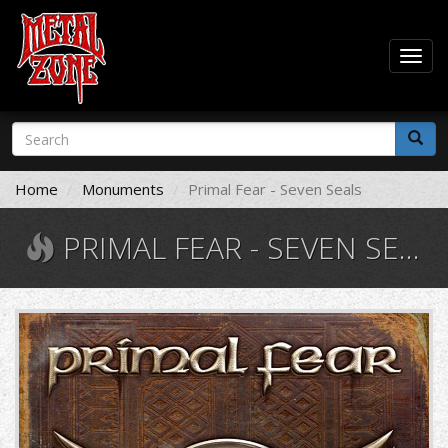
Togg
navig
Skip
Search
to
form
main
Search
content
Home
Monuments
Primal Fear - Seven Seals
PRIMAL FEAR - SEVEN SEALS
81lXWaBgWOL._SL1417_.jpg