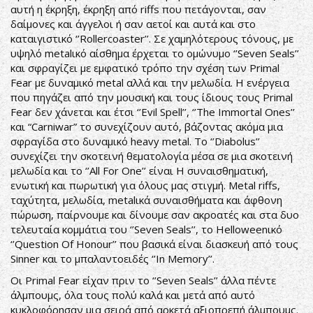
αυτή η έκρηξη, έκρηξη από riffs που πετάγονται, σαν
δαίμονες και άγγελοι ή σαν αετοί και αυτά και στο
καταιγιστικό ‘’Rollercoaster’’. Σε χαμηλότερους τόνους, με
υψηλό metalικό αίσθημα έρχεται το ομώνυμο ‘’Seven Seals’’
και σφραγίζει με εμφατικό τρόπο την σχέση των Primal
Fear με δυναμικό metal αλλά και την μελωδία. Η ενέργεια
που πηγάζει από την μουσική και τους ίδιους τους Primal
Fear δεν χάνεται και έτσι ‘’Evil Spell’’, ‘’The Immortal Ones’’
και “Carniwar” το συνεχίζουν αυτό, βάζοντας ακόμα μια
σφραγίδα στο δυναμικό heavy metal. To ‘’Diabolus’’
συνεχίζει την σκοτεινή θεματολογία μέσα σε μια σκοτεινή
μελωδία και το ‘’All For One’’ είναι Η συναισθηματική,
ενωτική και πωρωτική για όλους μας στιγμή. Metal riffs,
ταχύτητα, μελωδία, metalικά συναισθήματα και άφθονη
πώρωση, παίρνουμε και δίνουμε σαν ακροατές και στα δυο
τελευταία κομμάτια του ‘’Seven Seals’’, το Helloweenικό
‘’Question Of Honour’’ που βασικά είναι διασκευή από τους
Sinner και το μπαλαντοειδές ‘’In Memory’’.
Οι Primal Fear είχαν πριν το ‘’Seven Seals’’ άλλα πέντε
άλμπουμς, όλα τους πολύ καλά και μετά από αυτό
κυκλοφόρησαν μια σειρά από αρκετά αξιοπρεπή άλμπουμς.