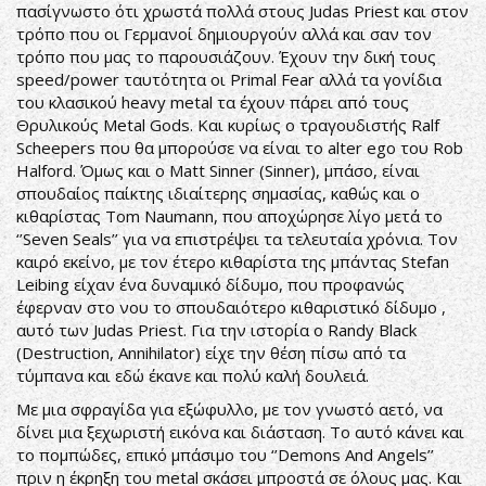
πασίγνωστο ότι χρωστά πολλά στους Judas Priest και στον
τρόπο που οι Γερμανοί δημιουργούν αλλά και σαν τον
τρόπο που μας το παρουσιάζουν. Έχουν την δική τους
speed/power ταυτότητα οι Primal Fear αλλά τα γονίδια
του κλασικού heavy metal τα έχουν πάρει από τους
Θρυλικούς Metal Gods. Και κυρίως ο τραγουδιστής Ralf
Scheepers που θα μπορούσε να είναι το alter ego του Rob
Halford. Όμως και ο Matt Sinner (Sinner), μπάσο, είναι
σπουδαίος παίκτης ιδιαίτερης σημασίας, καθώς και ο
κιθαρίστας Tom Naumann, που αποχώρησε λίγο μετά το
‘’Seven Seals’’ για να επιστρέψει τα τελευταία χρόνια. Τον
καιρό εκείνο, με τον έτερο κιθαρίστα της μπάντας Stefan
Leibing είχαν ένα δυναμικό δίδυμο, που προφανώς
έφερναν στο νου το σπουδαιότερο κιθαριστικό δίδυμο ,
αυτό των Judas Priest. Για την ιστορία ο Randy Black
(Destruction, Annihilator) είχε την θέση πίσω από τα
τύμπανα και εδώ έκανε και πολύ καλή δουλειά.
Με μια σφραγίδα για εξώφυλλο, με τον γνωστό αετό, να
δίνει μια ξεχωριστή εικόνα και διάσταση. Το αυτό κάνει και
το πομπώδες, επικό μπάσιμο του ‘’Demons And Angels’’
πριν η έκρηξη του metal σκάσει μπροστά σε όλους μας. Και