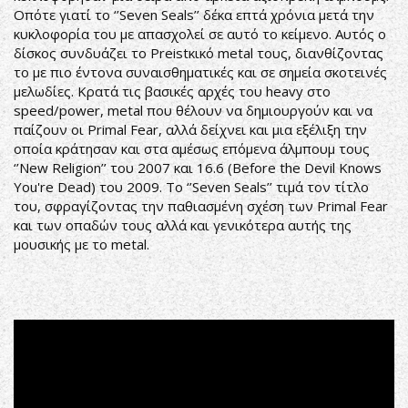
Οπότε γιατί το ‘’Seven Seals’’ δέκα επτά χρόνια μετά την
κυκλοφορία του με απασχολεί σε αυτό το κείμενο. Αυτός ο
δίσκος συνδυάζει το Preistκικό metal τους, διανθίζοντας
το με πιο έντονα συναισθηματικές και σε σημεία σκοτεινές
μελωδίες. Κρατά τις βασικές αρχές του heavy στο
speed/power, metal που θέλουν να δημιουργούν και να
παίζουν οι Primal Fear, αλλά δείχνει και μια εξέλιξη την
οποία κράτησαν και στα αμέσως επόμενα άλμπουμ τους
‘’New Religion’’ του 2007 και 16.6 (Before the Devil Knows
You're Dead) του 2009. Το ‘’Seven Seals’’ τιμά τον τίτλο
του, σφραγίζοντας την παθιασμένη σχέση των Primal Fear
και των οπαδών τους αλλά και γενικότερα αυτής της
μουσικής με το metal.