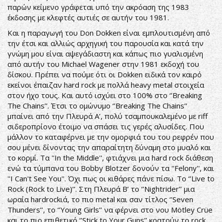
παρών κείμενο γράφεται υπό την ακρόαση της 1983
έκδοσης με κλεφτές αυτιές σε αυτήν του 1981.
Και η παραγωγή του Don Dokken είναι εμπλουτισμένη από
την έτσι και αλλιώς αρχηγική του παρουσία και κατά την
γνώμη μου είναι αψεγάδιαστη και κάπως πιο γυαλισμένη
από αυτήν του Michael Wagener στην 1981 εκδοχή του
δίσκου. Πρέπει να πούμε ότι οι Dokken ειδικά τον καιρό
εκείνοι έπαιζαν hard rock με πολλά heavy metal στοιχεία
στον ήχο τους. Και αυτό ισχύει στο 100% στο ‘’Breaking
The Chains’’. Έτσι το ομώνυμο ‘’Breaking The Chains’’
μπαίνει από την Πλευρά Α’, πολύ τσαμπουκαλεμένο με riff
σιδεροπρίονο έτοιμο να σπάσει τις γερές αλυσίδες. Που
μάλλον το καταφέρνει με την ομορφιά του του ρεφρέν που
σου μένει δίνοντας την απαραίτητη δύναμη στο μυαλό και
το κορμί. Τα ''In the Middle'', φτιάχνει μια hard rock διάθεση
ενώ τα τύμπανα του Bobby Blotzer δονούν τα ''Felony'', και
''I Can't See You''. Όχι πως οι κιθάρες πάνε πίσω. Το ‘’Live to
Rock (Rock to Live)’’. Στη Πλευρά Β’ τo ‘’Nightrider’’ μια
ωραία hardrockιά, το πιο metal και σαν τίτλος ‘’Seven
Thunders’’, το ‘’Young Girls’’ να φέρνει στο νου Mötley Crüe
και το πιο επιθετικό ‘’Stick to Your Guns’’ κρατούν το rock