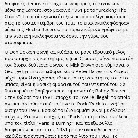
διάφορες demos και single κυκλοφορίες το είχαν κάνει
μέσω της Carrere, στο μακρινό 1981 με το ‘’Breaking The
Chains’’. Το οποίο ξανακοίταξαν μετά από λίγο καιρό και
στις 18 του Σεπτέμβρη του 1983 το επανακυκλοφόρησαν
μέσω της Electra Records. Το παρών κείμενο γράφεται με
την νεότερη κυκλοφορία να δονεί την γύρω μου
ατμόσφαιρα.
Ο Don Dokken φωνή και κιθάρα, το μόνο ιδρυτικό μέλος
που υπάρχει ως και σήμερα, ο Juan Croucier, μόνο για αυτόν
τον δίσκο, δεύτερες φωνές, ο Mick Brown στα τύμπανα, ο
George Lynch στις κιθάρες και ο Peter Baltes των Accept
μέχρι πριν λίγα χρόνια, έδωσε τα τις ικανότητες του στο
μπάσο, είναι η βασική ομάδα αυτού του ντεμπούτου. Σε
δυο κομμάτια βοήθησε και ο τυμπανιστής Bobby Blotzer.
Στην έκδοση του 1981 υπάρχει το "We're Illegal" το οποίο
αντικαταστάθηκε από το "Live to Rock (Rock to Live)" σε
αυτήν του 1983. Βασικά το ίδιο κομμάτι είναι με άλλους
στίχους. Και αντιστοίχως το "Paris" από μια live εκτέλεση
υπό τον τίτλο "Paris Is Burning". Και τα εξώφυλλα
διαφέρουν με αυτό του 1981 με τον αλυσοδεμένο να
κερδίζει τις εντυπώσεις με το πιο λιτό του 1983. Το