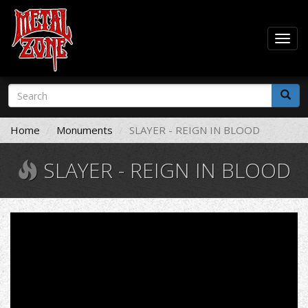
Togg
navig
Skip
Search
to
form
main
Search
content
Home
Monuments
SLAYER - REIGN IN BLOOD
SLAYER - REIGN IN BLOOD
slayer-
angel
of
death