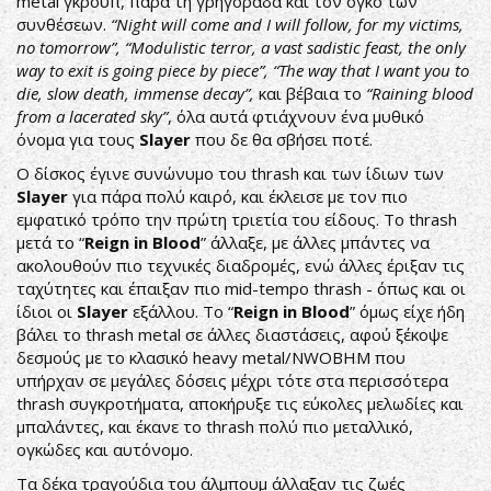
metal γκρουπ, παρά τη γρηγοράδα και τον όγκο των
συνθέσεων.
“Night will come and I will follow, for my victims,
no tomorrow”, “Modulistic terror, a vast sadistic feast, the only
way to exit is going piece by piece”, “The way that I want you to
die, slow death, immense decay”,
και βέβαια το
“Raining blood
from a lacerated sky”
, όλα αυτά φτιάχνουν ένα μυθικό
όνομα για τους
Slayer
που δε θα σβήσει ποτέ.
O δίσκος έγινε συνώνυμο του thrash και των ίδιων των
Slayer
για πάρα πολύ καιρό, και έκλεισε με τον πιο
εμφατικό τρόπο την πρώτη τριετία του είδους. Tο thrash
μετά το “
Reign
in
Blood
” άλλαξε, με άλλες μπάντες να
ακολουθούν πιο τεχνικές διαδρομές, ενώ άλλες έριξαν τις
ταχύτητες και έπαιξαν πιο mid-tempo thrash - όπως και οι
ίδιοι οι
Slayer
εξάλλου. Το “
Reign
in
Blood
” όμως είχε ήδη
βάλει το thrash metal σε άλλες διαστάσεις, αφού ξέκοψε
δεσμούς με το κλασικό heavy metal/ΝWOBHM που
υπήρχαν σε μεγάλες δόσεις μέχρι τότε στα περισσότερα
thrash συγκροτήματα, αποκήρυξε τις εύκολες μελωδίες και
μπαλάντες, και έκανε το thrash πολύ πιο μεταλλικό,
ογκώδες και αυτόνομο.
Τα δέκα τραγούδια του άλμπουμ άλλαξαν τις ζωές