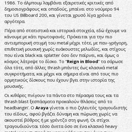
1986. Το άλμπουμ λαμβάνει εξαιρετικές κριτικές από
δημοσιογράφους και οπαδούς, μπαίνει στο νούμερο 94
του US Billboard 200, και γίνεται χρυσό λίγα χρόνια
αργότερα.
Πέρα από στατιστικά και ιστορικά στοιχεία, εδώ έχουμε να
κάνουμε με κάτι πρωτοφανές. Πρόκειται για την πιο
αντιεμπορική στιγμή του metal μέχρι τότε, με παν-γρήγορη,
επιθετική μουσική χωρίς ευάκουστες μελωδίες, και στίχους
που είναι black και splatter όσο δεν παίρνει, και όμως ο
κόσμος λάτρεψε το δίσκο. Το “
Reign
in
Blood
” τα σάρωσε
όλα τότε, από άλλες thrash μπάντες έως κλασικά metal
συγκροτήματα, και μέχρι και σήμερα είναι από τους πιο
ορμητικούς δίσκους που έχουν βγει στην ιστορία της
μουσικής.
Οι κιθάρες πνίγουν τα πάντα στο πέρασμα τους και τα
thrash blast ξεσπάσματα προκαλούν θλάσεις από το
headbangin’. Ο
Araya
γίνεται ο πιο ζηλευτός τραγουδιστής
του είδους, αφού βγάζει δύναμη και πώρωση χωρίς να
ακουστεί βόθρος ή με γρέντζο στη φωνή. Οι στίχοι
τραγουδιούνται τόσο άνετα όσο σε ένα κλασικό heavy