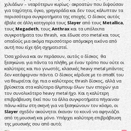
χιλιάδων – νεαρότερων κυρίως- ακροατών που διψούσαν
για ταχύτητα, όγκο, γρηγοράδα και δεν τους κάλυπταν τα
περισσότερα συγκροτήματα της εποχής. Ο δίσκος αυτός
έβαλε σε άλλη κατηγορία τους
Slayer
από τους
Metallica
,
τους
Megadeth
, τους
Anthrax
και τα υπόλοιπα
συγκροτήματα του thrash, και έδωσε στο metal και τους
οπαδούς μια ακόμα περισσότερο απόμακρη εικόνα από
αυτή που είχε ήδη σχηματιστεί.
Όσα χρόνια και αν περάσουν, αυτός ο δίσκος θα
ξεσηκώνει για πάντα τα πλήθη, με έναν τρόπο που ούτε οι
καλύτερες και πιο γνωστές, κλασικές heavy metal μπάντες
δεν κατάφερναν πάντα. O δίσκος κέρδισε με το σπαθί του
να θεωρείται όχι πια ο καλύτερος thrash δίσκος, αλλά να
βρίσκεται στα καλύτερα άλμπουμ όλων των εποχών για
τον συνολικότερο heavy metal ήχο. Και η καλύτερη
επιβράβευση; Εκεί που τα άλλα συγκροτήματα πήγαιναν
πάνω-κάτω στη σκηνή για να ξεσηκώνουν τον κόσμο, οι
Slayer
σχεδόν ακούνητοι έκαναν το κοινό να αφηνιάζει
από τη μουσική και μόνο. Υπάρχει καλύτερη επιβράβευση
της μουσικής σου από αυτό;