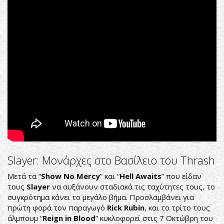
Slayer: Μονάρχες στο Βασίλειο του Τhrash
Μετά τα “
Show
No
Mercy
” και “
Η
ell
Awaits
” που είδαν
τους
Slayer
να αυξάνουν σταδιακά τις ταχύτητες τους, το
συγκρότημα κάνει το μεγάλο βήμα. Προσλαμβάνει για
πρώτη φορά τον παραγωγό
Rick Rubin
, και το τρίτο τους
άλμπουμ “
Reign
in
Blood
” κυκλοφορεί στις 7 Οκτώβρη του