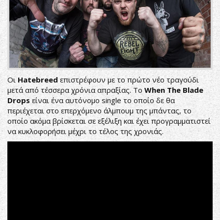
Οι
Hatebreed
επιστρέφουν με το πρώτο νέο τραγούδι
μετά από τέσσερα χρόνια απραξίας. Το
When The Blade
Drops
είναι ένα αυτόνομο single το οποίο δε θα
περιέχεται στο επερχόμενο άλμπουμ της μπάντας, το
οποίο ακόμα βρίσκεται σε εξέλιξη και έχει προγραμματιστεί
να κυκλοφορήσει μέχρι το τέλος της χρονιάς.