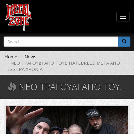
Togg
navig
Skip
Search
to
form
main
Search
content
Home
News
ΝΕΟ ΤΡΑΓΟΥΔΙ ΑΠΟ ΤΟΥΣ HATEBREED ΜΕΤΑ ΑΠΟ
ΤΕΣΣΕΡΑ ΧΡΟΝΙΑ
ΝΕΟ ΤΡΑΓΟΥΔΙ ΑΠΟ ΤΟΥΣ HATEBREED ΜΕΤΑ ΑΠΟ ΤΕΣΣΕΡΑ ΧΡΟΝΙΑ
hatebreed.jpg