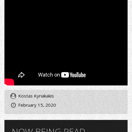
Kostas Kyriakakis
February 15, 2020
NOW BEING READ