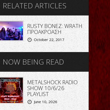
RELATED ARTICLES
RUSTY BONEZ: WRATH
ΠΡΟΑΚΡΟΑΣΗ
October 22, 2017
NOW BEING READ
METALSHOCK RADIO
SHOW 10/6/26
PLAYLIST
June 10, 2026