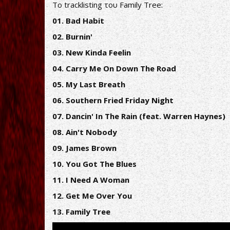
Το tracklisting του Family Tree:
01. Bad Habit
02. Burnin'
03. New Kinda Feelin
04. Carry Me On Down The Road
05. My Last Breath
06. Southern Fried Friday Night
07. Dancin' In The Rain (feat. Warren Haynes)
08. Ain't Nobody
09. James Brown
10. You Got The Blues
11. I Need A Woman
12. Get Me Over You
13. Family Tree