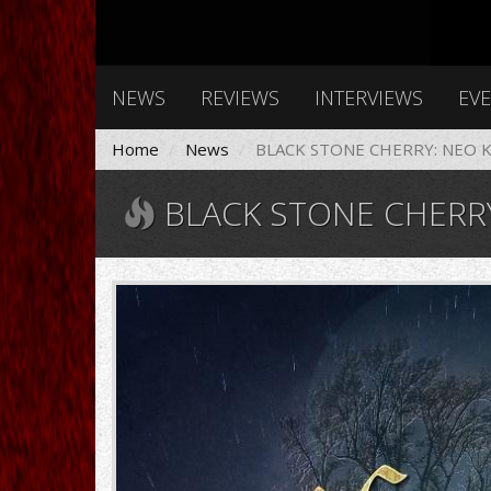
NEWS
REVIEWS
INTERVIEWS
EV
Home
News
BLACK STONE CHERRY: ΝΕΟ
BLACK STONE CHERR
blackstonecherryfamilytreecd.