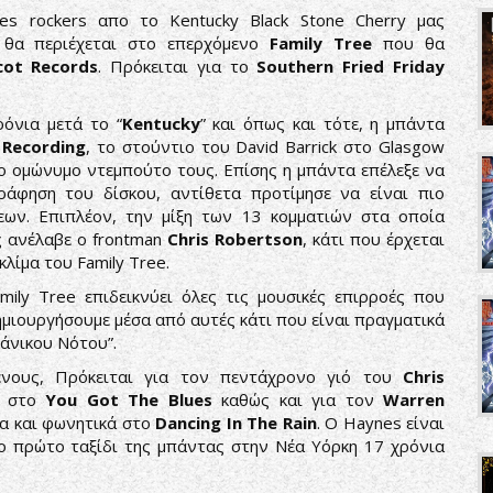
es rockers απο το Kentucky Black Stone Cherry μας
 θα περιέχεται στο επερχόμενο
Family Tree
που θα
ot Records
. Πρόκειται για το
Southern Fried Friday
.
ρόνια μετά τo “
Kentucky
” και όπως και τότε, η μπάντα
 Recording
, το στούντιο του David Barrick στο Glasgow
το ομώνυμο ντεμπούτο τους. Επίσης η μπάντα επέλεξε να
ράφηση του δίσκου, αντίθετα προτίμησε να είναι πιο
εων. Επιπλέον, την μίξη των 13 κομματιών στα οποία
ς ανέλαβε ο frontman
Chris Robertson
, κάτι που έρχεται
κλίμα του Family Tree.
ily Tree επιδεικνύει όλες τις μουσικές επιρροές που
ημιουργήσουμε μέσα από αυτές κάτι που είναι πραγματικά
ικάνικου Νότου”.
μένους, Πρόκειται για τον πεντάχρονο γιό του
Chris
ά στο
You Got The Blues
καθώς και για τον
Warren
α και φωνητικά στο
Dancing In The Rain
. O Haynes είναι
το πρώτο ταξίδι της μπάντας στην Νέα Υόρκη 17 χρόνια