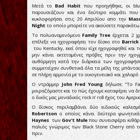
Μετά το
Bad Habit
που προηγήθηκε, οι blu
παρουσιάζουν και ένα δεύτερο κομμάτι που
κυκλοφορήσει στις 20 Απριλίου απο την
Masc
Night
το οποίο μπορείτε να ακούσετε παρακάτω
Το πολυαναμενόμενο
Family Tree
έρχεται 2 χ
επέλεξε να ηχογραφήσει τον δίσκο στo
Barrick
του Kentucky, εκεί όπου είχε ηχογραφηθεί και 
μην κάνει εκτεταμένες πρόβες πριν την ηχογ
αυθόρμητη κατά την διάρκεια των ηχογραφήσ
συμμετείχαν συνθετικά όλα τα μέλη της μπάντα
σε πλήρη αρμονία με το οικογενειακό και χαλαρό 
Ο ντράμμερ
John Fred Young
δήλωσε: “Το Fam
μοιραζόμαστε και το πώς έχουμε καταφέρει να δ
ο δικός μας μοναδικός rock n’ roll ήχος του Αμερ
Ο δίσκος περιλαμβάνει δύο ειδικούς καλεσ
Robertson
ο οποίος κάνει δεύτερα φωνητικ
Haynes
των
Gov’t Mule
που συνεισφέρει κιθάρ
παλιός γνώριμος των Black Stone Cherry από 
πριν.