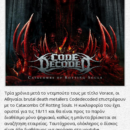
Τρία χρόνια μετά το ντεμπούτο τους με τίτλο Vorace, οι
Αθηναίοι brutal death metallers Codedecoded επιστρέφουν
με το Catacombs Of Rotting Souls. Η κυκλοφορία του έχει
οριστεί για τις 18/11 και θα είναι προς το παρόν
διαθέσιμο μόνο ψηφιακά, καθώς η μπάντα βρίσκεται σε
αναζήτηση εταιρείας. Ταυτόχρονα, ολόκληρος ο δίσκος
είναι ήδη διαθέσιμος για ακρόαση στο youtube.