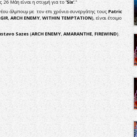
ς 26 Μάη είναι η στιγμή για το
’Six’
."
 νέου άλμπουμ με τον επι χρόνια συνεργάτης τους
Patric
GIR
,
ARCH ENEMY
,
WITHIN TEMPTATION
), είναι έτοιμο
ustavo Sazes
(
ARCH ENEMY
,
AMARANTHE
,
FIREWIND
).