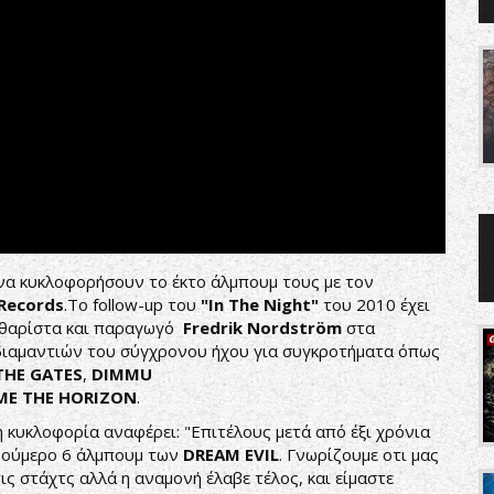
να κυκλοφορήσουν το έκτο άλμπουμ τους με τον
Records
.Το follow-up του
"In The Night"
του 2010 έχει
κιθαρίστα και παραγωγό
Fredrik Nordström
στα
διαμαντιών του σύγχρονου ήχου για συγκροτήματα όπως
THE GATES
,
DIMMU
ME THE HORIZON
.
 κυκλοφορία αναφέρει: "Επιτέλους μετά από έξι χρόνια
 νούμερο 6 άλμπουμ των
DREAM EVIL
. Γνωρίζουμε οτι μας
ις στάχτς αλλά η αναμονή έλαβε τέλος, και είμαστε