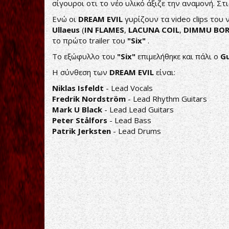
σίγουροι οτι το νέο υλικό άξιζε την αναμονή. Στι
Ενώ οι
DREAM EVIL
γυρίζουν τα video clips του
Ullaeus
(
IN FLAMES
,
LACUNA COIL
,
DIMMU BOR
το πρώτο trailer του
"Six"
.
Το εξώφυλλο του
"Six"
επιμελήθηκε και πάλι ο
G
Η σύνθεση των
DREAM EVIL
είναι:
Niklas Isfeldt
- Lead Vocals
Fredrik Nordström
- Lead Rhythm Guitars
Mark U Black
- Lead Lead Guitars
Peter Stålfors
- Lead Bass
Patrik Jerksten
- Lead Drums