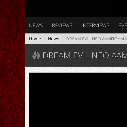
NEWS
REVIEWS
INTERVIEWS
EV
Home
News
DREAM EVIL ΝΕΟ ΑΛΜΠΟΥΜ 
DREAM EVIL ΝΕΟ ΑΛ
DREAM
EVIL
-
SIX
(Album
Trailer)