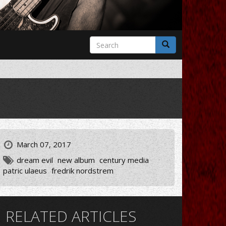
Search
form
Search
March 07, 2017
dream evil
new album
century media
patric ulaeus
fredrik nordstrem
RELATED ARTICLES