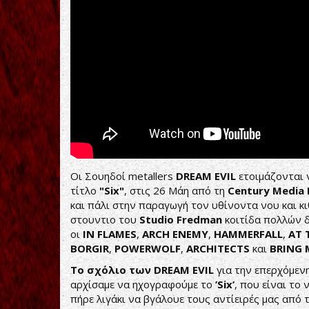
Οι Σουηδοί metallers
DREAM EVIL
ετοιμάζονται 
τίτλο
"Six"
, στις 26 Μάη από τη
Century Media 
και πάλι στην παραγωγή τον υθίνοντα νου και 
στουντιο του
Studio Fredman
κοιτίδα πολλών 
οι
IN FLAMES
,
ARCH ENEMY
,
HAMMERFALL
,
AT 
BORGIR
,
POWERWOLF
,
ARCHITECTS
και
BRING 
Το σχόλιο των DREAM EVIL
για την επερχόμενη
αρχίσαμε να ηχογραφούμε το
’Six’
, που είναι το
πήρε λιγάκι να βγάλουε τους αντίειρές μας από τ