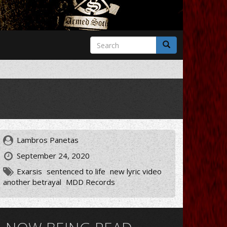
Search
form
Search
Lambros Panetas
September 24, 2020
Exarsis
sentenced to life
new lyric video
another betrayal
MDD Records