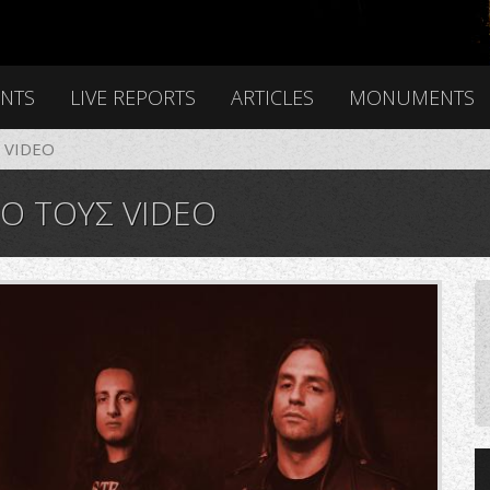
ENTS
LIVE REPORTS
ARTICLES
MONUMENTS
Σ VIDEO
ΕΟ ΤΟΥΣ VIDEO
_8407009465257164800_o.jpg