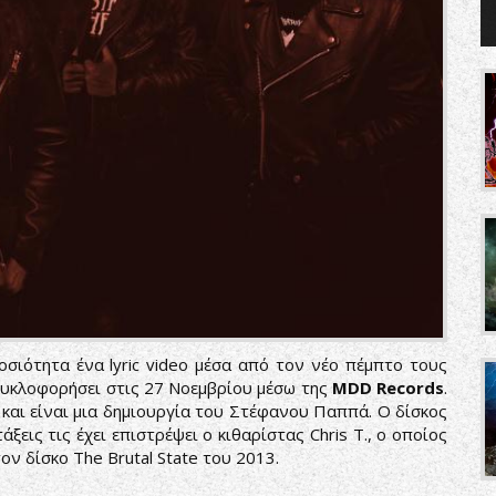
σιότητα ένα lyric video μέσα από τον νέο πέμπτο τους
 κυκλοφορήσει στις 27 Νοεμβρίου μέσω της
MDD Records
.
και είναι μια δημιουργία του Στέφανου Παππά. Ο δίσκος
ξεις τις έχει επιστρέψει ο κιθαρίστας Chris T., ο οποίος
ον δίσκο The Brutal State του 2013.